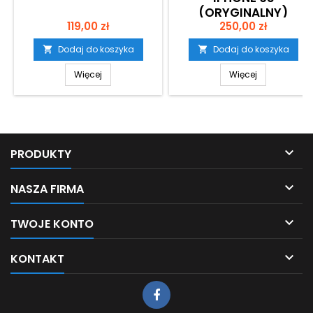
(ORYGINALNY)
Cena
Cena
119,00 zł
250,00 zł
Dodaj do koszyka
Dodaj do koszyka


Więcej
Więcej

PRODUKTY

NASZA FIRMA

TWOJE KONTO

KONTAKT