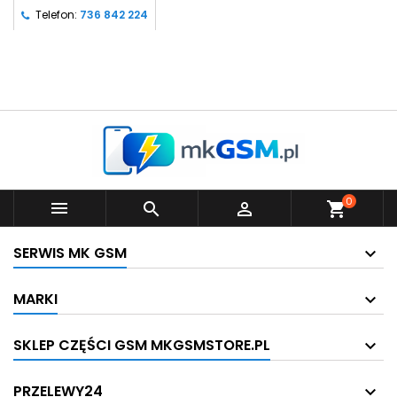
Telefon:
736 842 224
0



shopping_cart
SERWIS MK GSM
MARKI
SKLEP CZĘŚCI GSM MKGSMSTORE.PL
PRZELEWY24