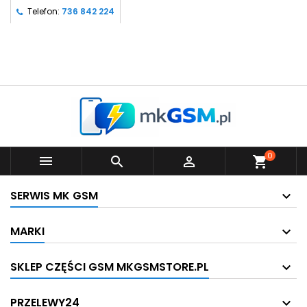
Telefon:
736 842 224
0



shopping_cart
SERWIS MK GSM
MARKI
SKLEP CZĘŚCI GSM MKGSMSTORE.PL
PRZELEWY24