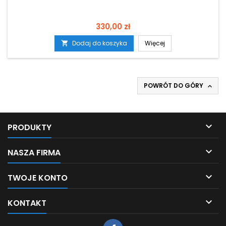
Cena
330,00 zł
Dodaj do koszyka
Więcej

POWRÓT DO GÓRY


PRODUKTY

NASZA FIRMA

TWOJE KONTO

KONTAKT