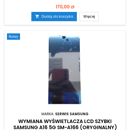
Cena
170,00 zł
Dodaj do koszyka
Więcej

Nowy
MARKA:
SERWIS SAMSUNG
WYMIANA WYŚWIETLACZA LCD SZYBKI
SAMSUNG A16 5G SM-A166 (ORYGINALNY)