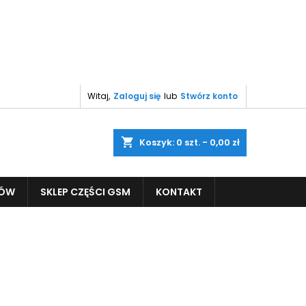
Witaj,
Zaloguj się
lub
Stwórz konto
shopping_cart
Koszyk:
0
szt. - 0,00 zł
PÓW
SKLEP CZĘŚCI GSM
KONTAKT