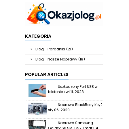
KATEGORIA
Blog - Poradniki (21)
Blog - Nasze Naprawy (18)
POPULAR ARTICLES
Uszkodzony Port USB w
kwi 11, 2023
telefonie
Naprawa BlackBerry Key2
sty 06, 2020
Naprawa Samsung
mar 04,
Galaxy S6 SM-G920