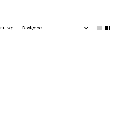



rtuj wg:
Dostępne