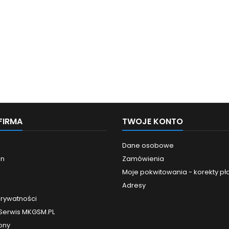
FIRMA
TWOJE KONTO
Dane osobowe
in
Zamówienia
Moje pokwitowania - korekty pł
Adresy
prywatności
 Serwis MKGSM.PL
ony