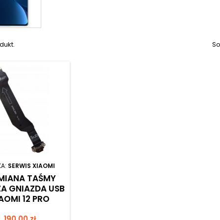
dukt.
So
KA:
SERWIS XIAOMI
MIANA TAŚMY
A GNIAZDA USB
AOMI 12 PRO
Cena
190,00 zł