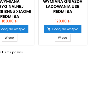
WYMIANA
WYMIANA GNIAZDA
RYGINALNEJ
ŁADOWANIA USB
II BN56 XIAOMI
REDMI 9A
REDMI 9A
Cena
Cena
160,00 zł
120,00 zł
Dodaj do koszyka
Dodaj do koszyka

Więcej
Więcej
1-2 z 2 pozycji