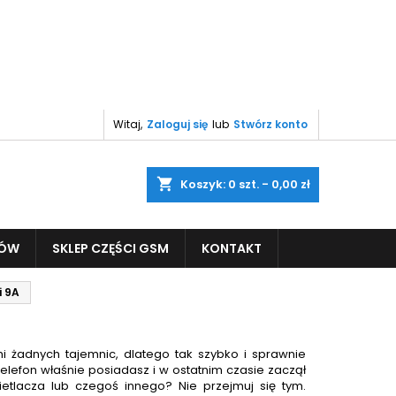
Witaj,
Zaloguj się
lub
Stwórz konto
shopping_cart
Koszyk:
0
szt. - 0,00 zł
PÓW
SKLEP CZĘŚCI GSM
KONTAKT
i 9A
 żadnych tajemnic, dlatego tak szybko i sprawnie
 telefon właśnie posiadasz i w ostatnim czasie zaczął
etlacza lub czegoś innego? Nie przejmuj się tym.