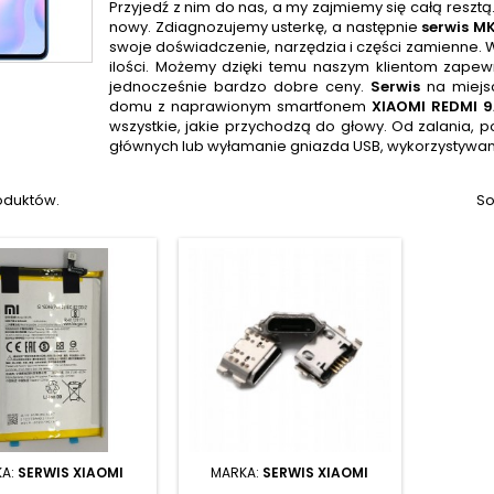
Przyjedź z nim do nas, a my zajmiemy się całą resztą
nowy. Zdiagnozujemy usterkę, a następnie
serwis
M
swoje doświadczenie, narzędzia i części zamienne. 
ilości. Możemy dzięki temu naszym klientom zapew
jednocześnie bardzo dobre ceny.
Serwis
na miejs
domu z naprawionym smartfonem
XIAOMI REDMI 9
wszystkie, jakie przychodzą do głowy. Od zalania, 
głównych lub wyłamanie gniazda USB, wykorzystywan
oduktów.
So
KA:
SERWIS XIAOMI
MARKA:
SERWIS XIAOMI