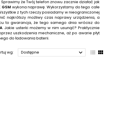
. Sprawimy że Twój telefon znowu zacznie działać jak
K GSM
wykona naprawę. Wykorzystamy do tego całe
Wszystkie z tych rzeczy posiadamy w nieograniczonej
nić najkrótszy możliwy czas naprawy urządzenia, a
cu to gwarancja, że tego samego dnia wrócisz do
A
. Jakie usterki możemy w nim usunąć? Praktycznie
poprzez uszkodzenia mechaniczne, aż po awarie płyt
ego do ładowania baterii.



rtuj wg:
Dostępne