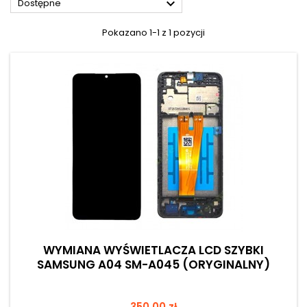

Dostępne
Pokazano 1-1 z 1 pozycji
WYMIANA WYŚWIETLACZA LCD SZYBKI
SAMSUNG A04 SM-A045 (ORYGINALNY)
Cena
350,00 zł