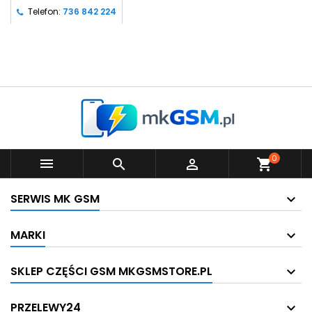
Telefon:
736 842 224
0



shopping_cart
SERWIS MK GSM
MARKI
SKLEP CZĘŚCI GSM MKGSMSTORE.PL
PRZELEWY24