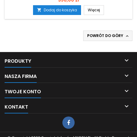
Dodaj do koszyka
Więcej

POWRÓT DO GÓRY


PRODUKTY

NASZA FIRMA

TWOJE KONTO

KONTAKT