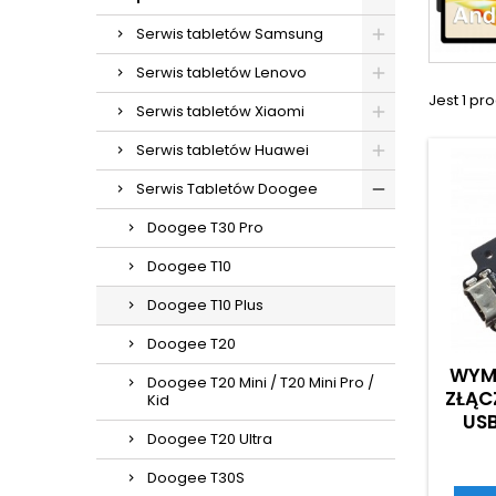
Serwis tabletów Samsung
Serwis tabletów Lenovo
Jest 1 pro
Serwis tabletów Xiaomi
Serwis tabletów Huawei
Serwis Tabletów Doogee
Doogee T30 Pro
Doogee T10
Doogee T10 Plus
Doogee T20
WYM
Doogee T20 Mini / T20 Mini Pro /
ZŁĄC
Kid
USB
Doogee T20 Ultra
Doogee T30S