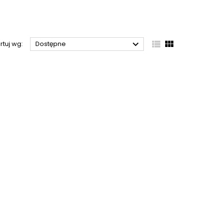



rtuj wg:
Dostępne