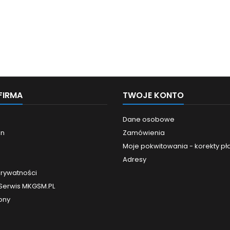
FIRMA
TWOJE KONTO
Dane osobowe
in
Zamówienia
Moje pokwitowania - korekty pł
Adresy
prywatności
 Serwis MKGSM.PL
ony