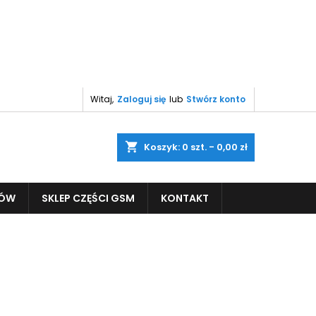
Witaj,
Zaloguj się
lub
Stwórz konto
shopping_cart
Koszyk:
0
szt. - 0,00 zł
PÓW
SKLEP CZĘŚCI GSM
KONTAKT