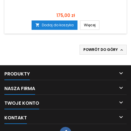
Cena
175,00 zł
Dodaj do koszyka
Więcej

POWRÓT DO GÓRY


PRODUKTY

NASZA FIRMA

TWOJE KONTO

KONTAKT