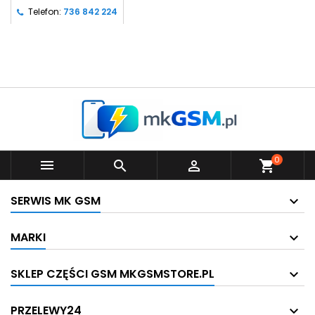
Telefon:
736 842 224
0



shopping_cart
SERWIS MK GSM
MARKI
SKLEP CZĘŚCI GSM MKGSMSTORE.PL
PRZELEWY24