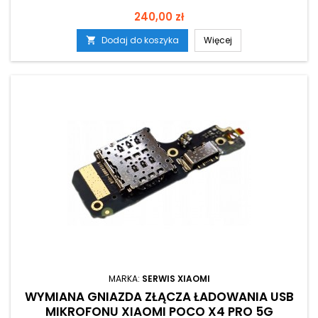
Cena
240,00 zł
Dodaj do koszyka
Więcej

MARKA:
SERWIS XIAOMI
WYMIANA GNIAZDA ZŁĄCZA ŁADOWANIA USB
MIKROFONU XIAOMI POCO X4 PRO 5G