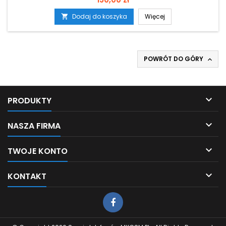
Dodaj do koszyka
Więcej

POWRÓT DO GÓRY


PRODUKTY

NASZA FIRMA

TWOJE KONTO

KONTAKT