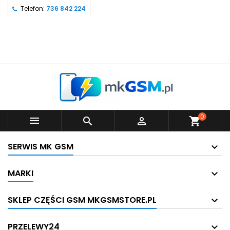
Telefon:
736 842 224
0



shopping_cart
SERWIS MK GSM
MARKI
SKLEP CZĘŚCI GSM MKGSMSTORE.PL
PRZELEWY24