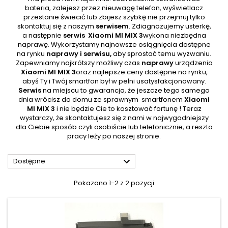
bateria, zalejesz przez nieuwagę telefon, wyświetlacz
przestanie świecić lub zbijesz szybkę nie przejmuj tylko
skontaktuj się z naszym
serwisem
. Zdiagnozujemy usterkę,
a następnie
serwis
Xiaomi MI MIX 3
wykona niezbędna
naprawę. Wykorzystamy najnowsze osiągnięcia dostępne
na rynku
naprawy i serwisu,
aby sprostać temu wyzwaniu.
Zapewniamy najkrótszy możliwy czas
naprawy
urządzenia
Xiaomi MI MIX 3
oraz najlepsze ceny dostępne na rynku,
abyś Ty i Twój smartfon był w pełni usatysfakcjonowany.
Serwis
na miejscu to gwarancja, że jeszcze tego samego
dnia wrócisz do domu ze sprawnym
smartfonem
Xiaomi
MI MIX 3
i nie będzie Cie to kosztować fortunę !
Teraz
wystarczy, że skontaktujesz się z nami w najwygodniejszy
dla Ciebie sposób czyli osobiście lub telefonicznie, a reszta
pracy leży po naszej stronie.

Dostępne
Pokazano 1-2 z 2 pozycji