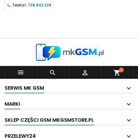
Telefon:
736 842 224
0



shopping_cart
SERWIS MK GSM
MARKI
SKLEP CZĘŚCI GSM MKGSMSTORE.PL
PRZELEWY24