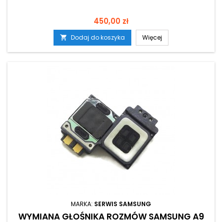
Cena
450,00 zł
Dodaj do koszyka
Więcej

MARKA:
SERWIS SAMSUNG
WYMIANA GŁOŚNIKA ROZMÓW SAMSUNG A9