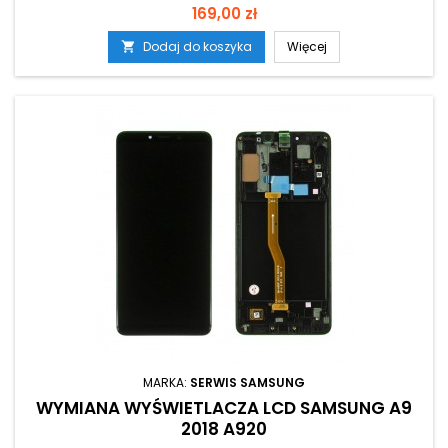
Cena
169,00 zł
Dodaj do koszyka
Więcej

MARKA:
SERWIS SAMSUNG
WYMIANA WYŚWIETLACZA LCD SAMSUNG A9
2018 A920