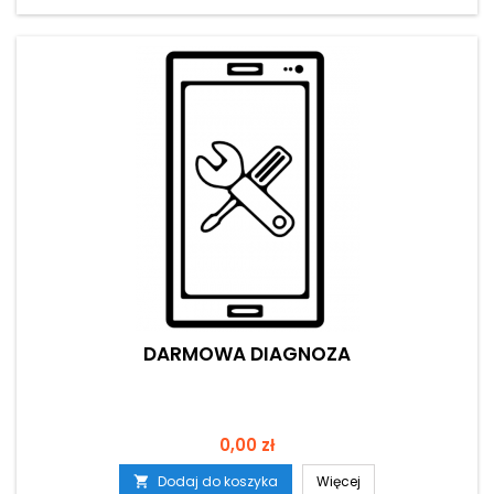
DARMOWA DIAGNOZA
Cena
0,00 zł
Dodaj do koszyka
Więcej
