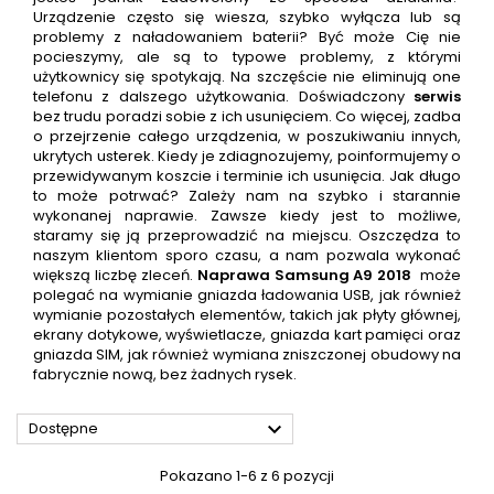
Urządzenie często się wiesza, szybko wyłącza lub są
problemy z naładowaniem baterii? Być może Cię nie
pocieszymy, ale są to typowe problemy, z którymi
użytkownicy się spotykają. Na szczęście nie eliminują one
telefonu z dalszego użytkowania. Doświadczony
serwis
bez trudu poradzi sobie z ich usunięciem. Co więcej, zadba
o przejrzenie całego urządzenia, w poszukiwaniu innych,
ukrytych usterek. Kiedy je zdiagnozujemy, poinformujemy o
przewidywanym koszcie i terminie ich usunięcia. Jak długo
to może potrwać? Zależy nam na szybko i starannie
wykonanej naprawie. Zawsze kiedy jest to możliwe,
staramy się ją przeprowadzić na miejscu. Oszczędza to
naszym klientom sporo czasu, a nam pozwala wykonać
większą liczbę zleceń.
Naprawa
Samsung A9 2018
może
polegać na wymianie gniazda ładowania USB, jak również
wymianie pozostałych elementów, takich jak płyty głównej,
ekrany dotykowe, wyświetlacze, gniazda kart pamięci oraz
gniazda SIM, jak również wymiana zniszczonej obudowy na
fabrycznie nową, bez żadnych rysek.

Dostępne
Pokazano 1-6 z 6 pozycji