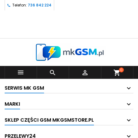
Telefon:
736 842 224
0



shopping_cart
SERWIS MK GSM
MARKI
SKLEP CZĘŚCI GSM MKGSMSTORE.PL
PRZELEWY24