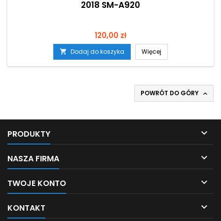
2018 SM-A920
Cena
120,00 zł
Dodaj do koszyka
Więcej

POWRÓT DO GÓRY


PRODUKTY

NASZA FIRMA

TWOJE KONTO

KONTAKT