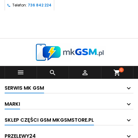
Telefon:
736 842 224
0



shopping_cart
SERWIS MK GSM
MARKI
SKLEP CZĘŚCI GSM MKGSMSTORE.PL
PRZELEWY24