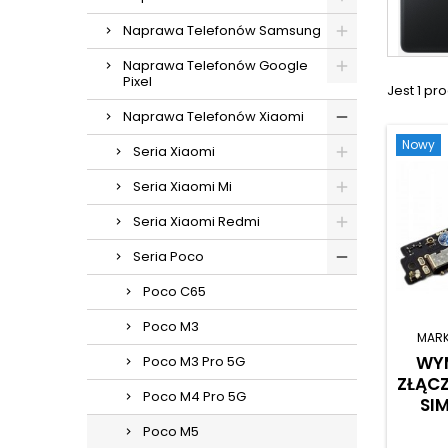
Naprawa Telefonów Samsung
Naprawa Telefonów Google
Pixel
Jest 1 pro
Naprawa Telefonów Xiaomi
Nowy
Seria Xiaomi
Seria Xiaomi Mi
Seria Xiaomi Redmi
Seria Poco
Poco C65
Poco M3
MAR
WYM
Poco M3 Pro 5G
ZŁĄCZ
Poco M4 Pro 5G
SI
Poco M5