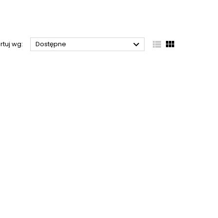



rtuj wg:
Dostępne