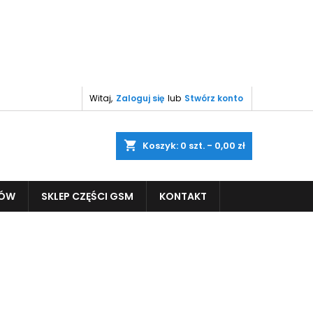
Witaj,
Zaloguj się
lub
Stwórz konto
shopping_cart
Koszyk:
0
szt. - 0,00 zł
PÓW
SKLEP CZĘŚCI GSM
KONTAKT