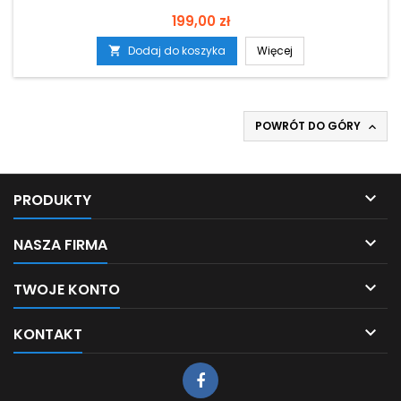
Cena
199,00 zł
Dodaj do koszyka
Więcej

POWRÓT DO GÓRY


PRODUKTY

NASZA FIRMA

TWOJE KONTO

KONTAKT