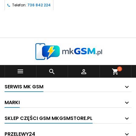
Telefon:
736 842 224
0



shopping_cart
SERWIS MK GSM
MARKI
SKLEP CZĘŚCI GSM MKGSMSTORE.PL
PRZELEWY24