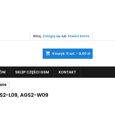
Witaj,
Zaloguj się
lub
Stwórz konto
shopping_cart
Koszyk:
0
szt. - 0,00 zł
PÓW
SKLEP CZĘŚCI GSM
KONTAKT
-W09
GS2-L09, AGS2-W09