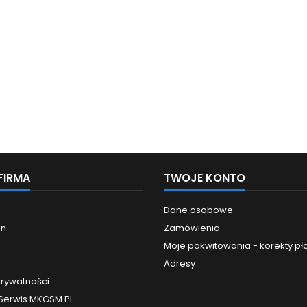
FIRMA
TWOJE KONTO
Dane osobowe
in
Zamówienia
Moje pokwitowania - korekty pł
Adresy
prywatności
 Serwis MKGSM.PL