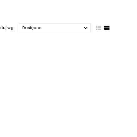



rtuj wg:
Dostępne