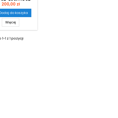
Cena
200,00 zł
W09
Dodaj do koszyka
Więcej
1-1 z 1 pozycji