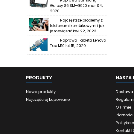
Naprawa Samsung
mar 04,
Galaxy S6 SM-G920
2020
Najczęstsze problemy z
telefonami komórkowymi i jak
kwi 22, 2023
je rozwiązać
Naprawa Tableta Lenovo
lut 15, 2020
Tab M10
PRODUKTY
NASZA 
Nowe produkty
Dostawa
Najczęściej kupowane
Regulam
O Firmie
Płatności
Polityka 
Kontakt |