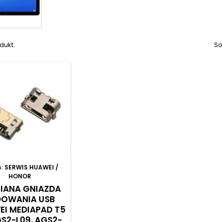
dukt.
So
A:
SERWIS HUAWEI /
HONOR
IANA GNIAZDA
DOWANIA USB
I MEDIAPAD T5
GS2-L09, AGS2-