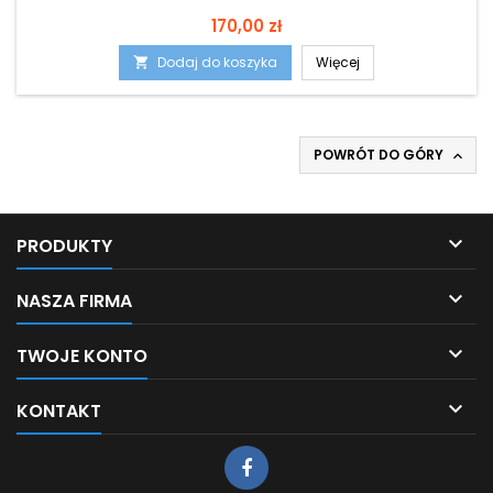
Cena
170,00 zł
Dodaj do koszyka
Więcej

POWRÓT DO GÓRY


PRODUKTY

NASZA FIRMA

TWOJE KONTO

KONTAKT