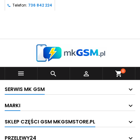
Telefon:
736 842 224
0



shopping_cart
SERWIS MK GSM
MARKI
SKLEP CZĘŚCI GSM MKGSMSTORE.PL
PRZELEWY24