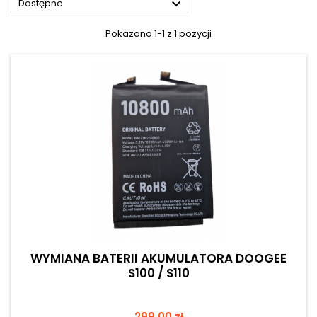

Dostępne
Pokazano 1-1 z 1 pozycji
WYMIANA BATERII AKUMULATORA DOOGEE
S100 / S110
Cena
299,00 zł