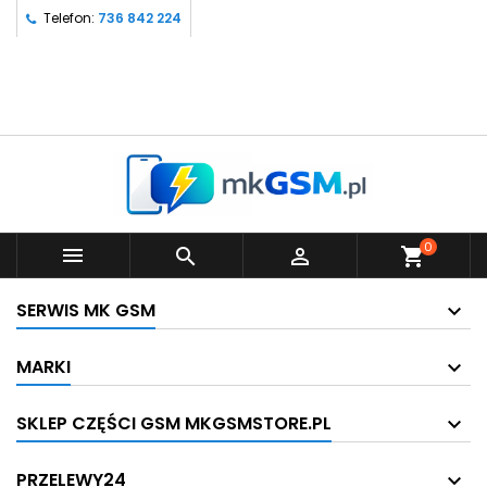
Telefon:
736 842 224
0



shopping_cart
SERWIS MK GSM
MARKI
SKLEP CZĘŚCI GSM MKGSMSTORE.PL
PRZELEWY24