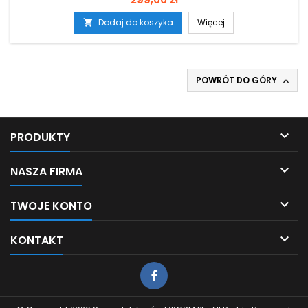
Dodaj do koszyka
Więcej

POWRÓT DO GÓRY


PRODUKTY

NASZA FIRMA

TWOJE KONTO

KONTAKT