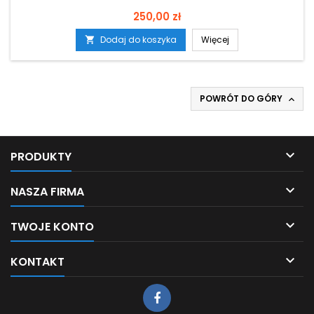
Cena
250,00 zł
Dodaj do koszyka
Więcej

POWRÓT DO GÓRY


PRODUKTY

NASZA FIRMA

TWOJE KONTO

KONTAKT