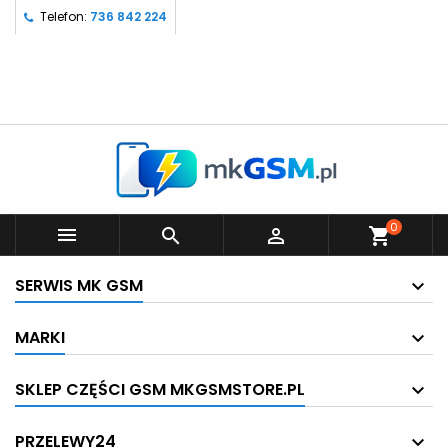
Telefon:
736 842 224
0



shopping_cart
SERWIS MK GSM
MARKI
SKLEP CZĘŚCI GSM MKGSMSTORE.PL
PRZELEWY24