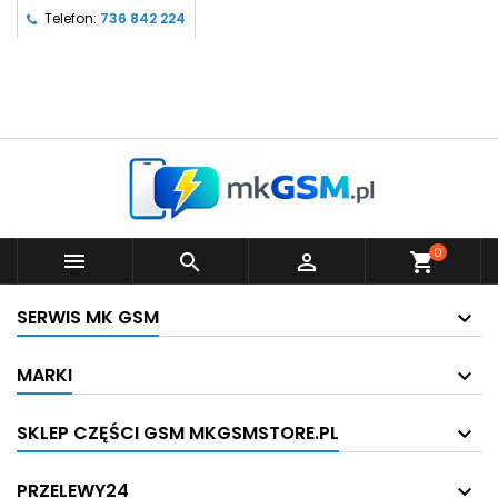
Telefon:
736 842 224
0



shopping_cart
SERWIS MK GSM
MARKI
SKLEP CZĘŚCI GSM MKGSMSTORE.PL
PRZELEWY24