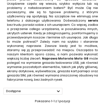
Urządzenie często się wiesza, szybko wyłącza lub są
problemy z naładowaniem baterii? Być może Cię nie
pocieszymy, ale są to typowe problemy, z którymi
użytkownicy się spotykają. Na szczęście nie eliminują one
telefonu z dalszego użytkowania. Doświadczony
serwis
bez trudu poradzi sobie z ich usunięciem. Co więcej, zadba
o przejrzenie całego urządzenia, w poszukiwaniu innych,
ukrytych usterek. Kiedy je zdiagnozujemy, poinformujemy o
przewidywanym koszcie i terminie ich usunięcia. Jak długo
to może potrwać? Zależy nam na szybko i starannie
wykonanej naprawie. Zawsze kiedy jest to możliwe,
staramy się ją przeprowadzić na miejscu. Oszczędza to
naszym klientom sporo czasu, a nam pozwala wykonać
większą liczbę zleceń.
Naprawa
Motorola Moto G8
może
polegać na wymianie gniazda ładowania USB, jak również
wymianie pozostałych elementów, takich jak płyty głównej,
ekrany dotykowe, wyświetlacze, gniazda kart pamięci oraz
gniazda SIM, jak również wymiana zniszczonej obudowy na
fabrycznie nową, bez żadnych rysek.

Dostępne
Pokazano 1-1 z 1 pozycji