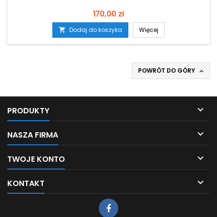
Cena
170,00 zł
Dodaj do koszyka
Więcej

POWRÓT DO GÓRY


PRODUKTY

NASZA FIRMA

TWOJE KONTO

KONTAKT