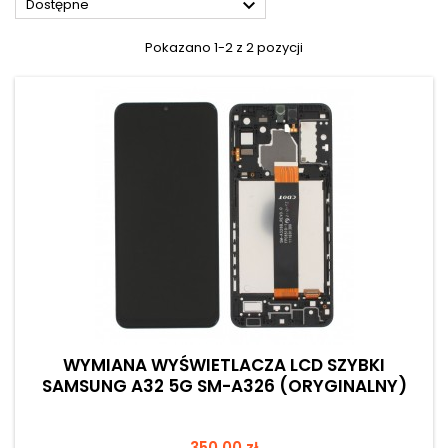

Dostępne
Pokazano 1-2 z 2 pozycji
WYMIANA WYŚWIETLACZA LCD SZYBKI
SAMSUNG A32 5G SM-A326 (ORYGINALNY)
Cena
350,00 zł