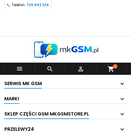
Telefon:
736 842 224
0



shopping_cart
SERWIS MK GSM
MARKI
SKLEP CZĘŚCI GSM MKGSMSTORE.PL
PRZELEWY24