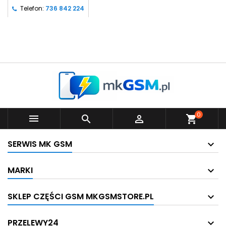
Telefon:
736 842 224
0



shopping_cart
SERWIS MK GSM
MARKI
SKLEP CZĘŚCI GSM MKGSMSTORE.PL
PRZELEWY24