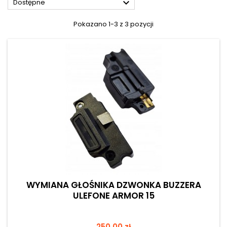

Dostępne
Pokazano 1-3 z 3 pozycji
WYMIANA GŁOŚNIKA DZWONKA BUZZERA
ULEFONE ARMOR 15
Cena
250,00 zł