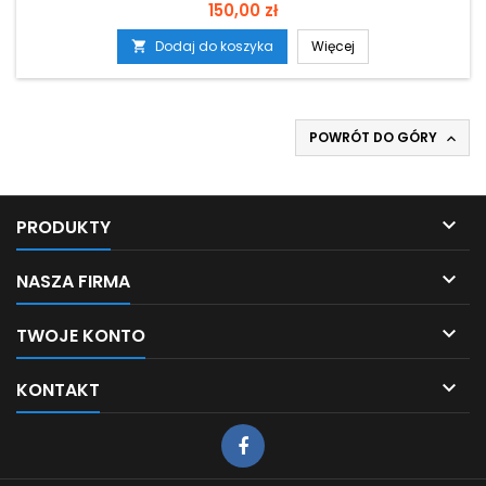
Cena
150,00 zł
Dodaj do koszyka
Więcej

POWRÓT DO GÓRY


PRODUKTY

NASZA FIRMA

TWOJE KONTO

KONTAKT