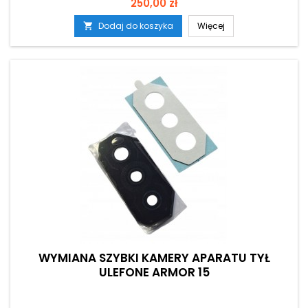
Cena
250,00 zł
Dodaj do koszyka
Więcej

WYMIANA SZYBKI KAMERY APARATU TYŁ
ULEFONE ARMOR 15