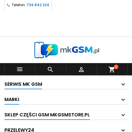
Telefon:
736 842 224
0



shopping_cart
SERWIS MK GSM
MARKI
SKLEP CZĘŚCI GSM MKGSMSTORE.PL
PRZELEWY24