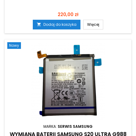
Cena
220,00 zł
Dodaj do koszyka
Więcej

Nowy
MARKA:
SERWIS SAMSUNG
WYMIANA BATERII SAMSUNG S20 ULTRA G988