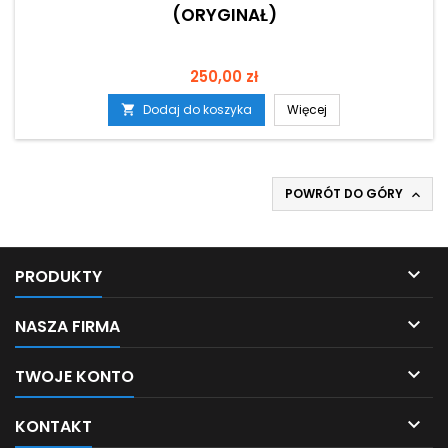
(ORYGINAŁ)
Cena
250,00 zł
Dodaj do koszyka
Więcej

POWRÓT DO GÓRY


PRODUKTY

NASZA FIRMA

TWOJE KONTO

KONTAKT