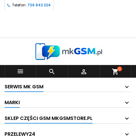
Telefon:
736 842 224
0



shopping_cart
SERWIS MK GSM
MARKI
SKLEP CZĘŚCI GSM MKGSMSTORE.PL
PRZELEWY24