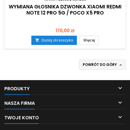
WYMIANA GŁOSNIKA DZWONKA XIAOMI REDMI
NOTE 12 PRO 5G / POCO X5 PRO
Cena
170,00 zł
Dodaj do koszyka
Więcej

POWRÓT DO GÓRY


PRODUKTY

NASZA FIRMA

TWOJE KONTO