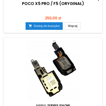
POCO X5 PRO / F5 (ORYGINAŁ)
Cena
250,00 zł
Dodaj do koszyka
Więcej

MARKA:
SERWIS XIAOMI