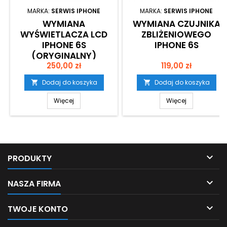
MARKA:
SERWIS IPHONE
MARKA:
SERWIS IPHONE
WYMIANA
WYMIANA CZUJNIKA
WYŚWIETLACZA LCD
ZBLIŻENIOWEGO
IPHONE 6S
IPHONE 6S
(ORYGINALNY)
Cena
Cena
250,00 zł
119,00 zł
Dodaj do koszyka
Dodaj do koszyka


Więcej
Więcej

PRODUKTY

NASZA FIRMA

TWOJE KONTO