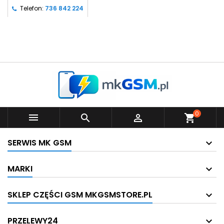
Telefon:
736 842 224
0



shopping_cart
SERWIS MK GSM
MARKI
SKLEP CZĘŚCI GSM MKGSMSTORE.PL
PRZELEWY24