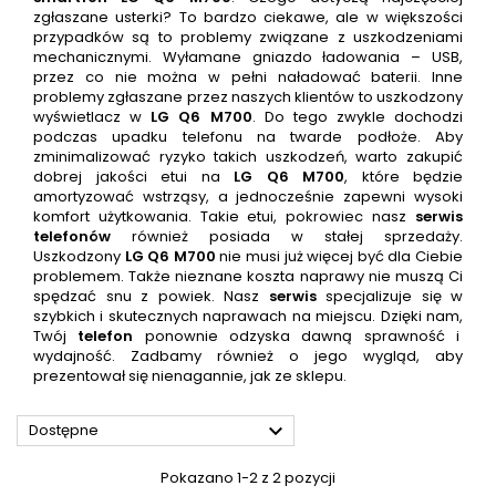
zgłaszane usterki? To bardzo ciekawe, ale w większości
przypadków są to problemy związane z uszkodzeniami
mechanicznymi. Wyłamane gniazdo ładowania – USB,
przez co nie można w pełni naładować baterii. Inne
problemy zgłaszane przez naszych klientów to uszkodzony
wyświetlacz w
LG Q6 M700
. Do tego zwykle dochodzi
podczas upadku telefonu na twarde podłoże. Aby
zminimalizować ryzyko takich uszkodzeń, warto zakupić
dobrej jakości etui na
LG Q6 M700
, które będzie
amortyzować wstrząsy, a jednocześnie zapewni wysoki
komfort użytkowania. Takie etui, pokrowiec nasz
serwis
telefonów
również posiada w stałej sprzedaży.
Uszkodzony
LG Q6 M700
nie musi już więcej być dla Ciebie
problemem. Także nieznane koszta naprawy nie muszą Ci
spędzać snu z powiek. Nasz
serwis
specjalizuje się w
szybkich i skutecznych naprawach na miejscu. Dzięki nam,
Twój
telefon
ponownie odzyska dawną sprawność i
wydajność. Zadbamy również o jego wygląd, aby
prezentował się nienagannie, jak ze sklepu.

Dostępne
Pokazano 1-2 z 2 pozycji