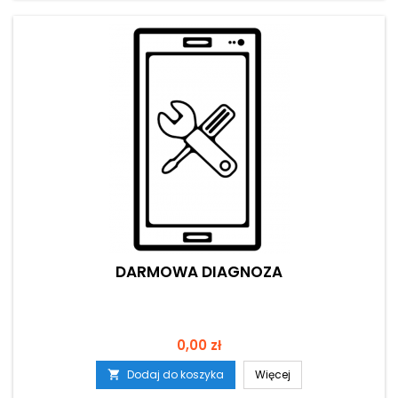
DARMOWA DIAGNOZA
Cena
0,00 zł
Dodaj do koszyka
Więcej
