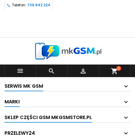
Telefon:
736 842 224
0



shopping_cart
SERWIS MK GSM
MARKI
SKLEP CZĘŚCI GSM MKGSMSTORE.PL
PRZELEWY24