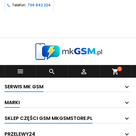
Telefon:
736 842 224
0



shopping_cart
SERWIS MK GSM
MARKI
SKLEP CZĘŚCI GSM MKGSMSTORE.PL
PRZELEWY24