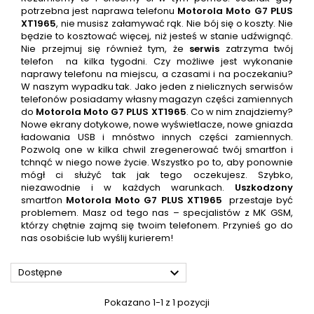
potrzebna jest naprawa telefonu
Motorola Moto G7 PLUS
XT1965
, nie musisz załamywać rąk. Nie bój się o koszty. Nie
będzie to kosztować więcej, niż jesteś w stanie udźwignąć.
Nie przejmuj się również tym, że
serwis
zatrzyma twój
telefon
na kilka tygodni. Czy możliwe jest wykonanie
naprawy telefonu na miejscu, a czasami i na poczekaniu?
W naszym wypadku tak. Jako jeden z nielicznych serwisów
telefonów posiadamy własny magazyn części zamiennych
do
Motorola Moto G7 PLUS XT1965
. Co w nim znajdziemy?
Nowe ekrany dotykowe, nowe wyświetlacze, nowe gniazda
ładowania USB i mnóstwo innych części zamiennych.
Pozwolą one w kilka chwil zregenerować twój smartfon i
tchnąć w niego nowe życie. Wszystko po to, aby ponownie
mógł ci służyć tak jak tego oczekujesz. Szybko,
niezawodnie i w każdych warunkach.
Uszkodzony
smartfon
Motorola Moto G7 PLUS XT1965
przestaje być
problemem. Masz od tego nas – specjalistów z MK GSM,
którzy chętnie zajmą się twoim telefonem. Przynieś go do
nas osobiście lub wyślij kurierem!

Dostępne
Pokazano 1-1 z 1 pozycji