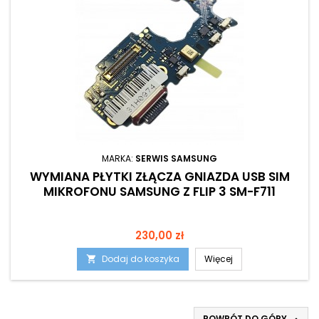
MARKA:
SERWIS SAMSUNG
WYMIANA PŁYTKI ZŁĄCZA GNIAZDA USB SIM
MIKROFONU SAMSUNG Z FLIP 3 SM-F711
Cena
230,00 zł
Dodaj do koszyka
Więcej

POWRÓT DO GÓRY