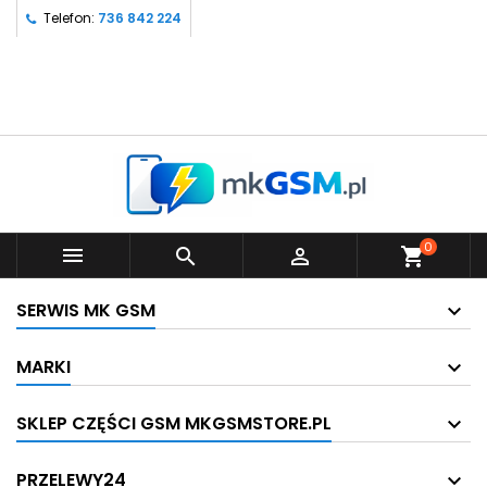
Telefon:
736 842 224
0



shopping_cart
SERWIS MK GSM
MARKI
SKLEP CZĘŚCI GSM MKGSMSTORE.PL
PRZELEWY24