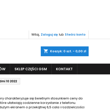
Witaj,
Zaloguj się
lub
Stwórz konto
shopping_cart
Koszyk:
0
szt. - 0,00 zł
PÓW
SKLEP CZĘŚCI GSM
KONTAKT
mi 10 2022
tóry charakteryzuje się świetnym stosunkiem ceny do
tóre ułatwiają codzienne korzystanie z telefonu.
dużym ekranem o przekątnej 6,5 cala i rozdzielczości