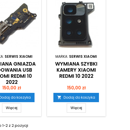
KA:
SERWIS XIAOMI
MARKA:
SERWIS XIAOMI
IANA GNIAZDA
WYMIANA SZYBKI
DOWANIA USB
KAMERY XIAOMI
OMI REDMI 10
REDMI 10 2022
2022
Cena
Cena
150,00 zł
150,00 zł
Dodaj do koszyka
Dodaj do koszyka

Więcej
Więcej
1-2 z 2 pozycji