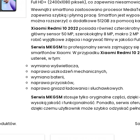
Full HD+ (2400x1080 pikseli), co zapewnia niesamowic
Wewnątrz smartfona zastosowano procesor MediaTek 
zapewnia szybką i płynną pracę. Smartfon jest wypo
można rozszerzyć o dodatkowe 512GB za pomocą kar
Xiaomi Redmi 10 2022
posiada również czterokrotny 
główny sensor 50 MP, szerokokątny 8 MP, makro 2 MP o
robić wyjątkowe zdjęcia i nagrywać filmy w jakości Ful
Serwis MKGSM
to profesjonalny serwis zajmujący si
smartfonów Xiaomi. W przypadku
Xiaomi Redmi 10 
usterek, w tym:
wymiana wyświetlacza,
naprawa uszkodzeń mechanicznych,
wymiana baterii,
naprawa przycisków,
naprawa gniazd ładowania i słuchawkowych.
Serwis MKGSM
stosuje tylko oryginalne części, dzi
wysoką jakość i funkcjonalność. Ponadto, serwis ofer
dzięki czemu użytkownik może szybko odzyskać pełn
oduktów.
So