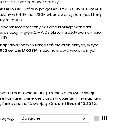
ie ostre i szczegółowe obrazy.
Helio G88, który w połączeniu z 4GB lub 6GB RAM-u
sażony w 64GB lub 128GB wbudowanej pamięci, którą
ty microSD.
aparat fotograficzny, w skład którego wchodzi
raz czujnik głębi 2 MP. Dzięki temu użytkownik może
l HD.
ę naprawą różnych urządzeń elektronicznych, w tym
2022 serwis MKGSM
może naprawić wiele różnych
ęki czemu naprawione urządzenie zachowuje swoją
uje konkurencyjne ceny oraz krótkie terminy napraw,
ą funkcjonalność swojego
Xiaomi Redmi 10 2022.



rtuj wg:
Dostępne