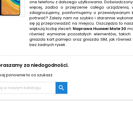
one telefonu z dalszego użytkowania. Doświadczon
więcej, zadba o przejrzenie całego urządzenia, w
zdiagnozujemy, poinformujemy o przewidywanym kos
potrwać? Zależy nam na szybko i starannie wykonan
się ją przeprowadzić na miejscu. Oszczędza to na
większą liczbę zleceń.
Naprawa
Huawei Mate 30
moż
również wymianie pozostałych elementów, takich j
gniazda kart pamięci oraz gniazda SIM, jak równie
bez żadnych rysek.
praszamy za niedogodności.
aj ponownie to co szukasz
