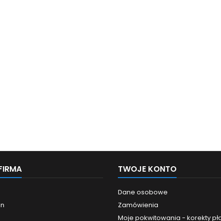
FIRMA
TWOJE KONTO
Dane osobowe
in
Zamówienia
Moje pokwitowania - korekty pł