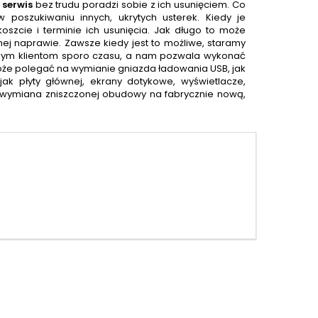
y
serwis
bez trudu poradzi sobie z ich usunięciem. Co
 poszukiwaniu innych, ukrytych usterek. Kiedy je
zcie i terminie ich usunięcia. Jak długo to może
ej naprawie. Zawsze kiedy jest to możliwe, staramy
szym klientom sporo czasu, a nam pozwala wykonać
e polegać na wymianie gniazda ładowania USB, jak
ak płyty głównej, ekrany dotykowe, wyświetlacze,
ż wymiana zniszczonej obudowy na fabrycznie nową,