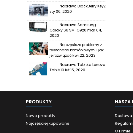
Naprawa BlackBerry Key2
sty 06, 2020
Naprawa Samsung
mar 04,
Galaxy S6 SM-G920
2020
Najczęstsze problemy z
telefonami komórkowymi i jak
kwi 22, 2023
je rozwiązać
Naprawa Tableta Lenovo
lut 15, 2020
Tab M10
PRODUKTY
NASZA 
Nowe produkty
Dostawa
Najczęściej kupowane
Regulam
O Firmie