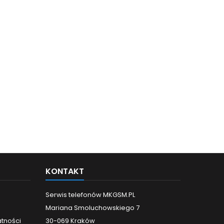
KONTAKT
Serwis telefonów MKGSM.PL
Mariana Smoluchowskiego 7
atności
30-069 Kraków