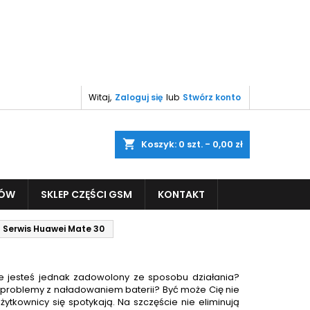
Witaj,
Zaloguj się
lub
Stwórz konto
shopping_cart
Koszyk:
0
szt. - 0,00 zł
PÓW
SKLEP CZĘŚCI GSM
KONTAKT
Serwis Huawei Mate 30
ie jesteś jednak zadowolony ze sposobu działania?
ą problemy z naładowaniem baterii? Być może Cię nie
ytkownicy się spotykają. Na szczęście nie eliminują