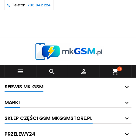
Telefon:
736 842 224
0



shopping_cart
SERWIS MK GSM
MARKI
SKLEP CZĘŚCI GSM MKGSMSTORE.PL
PRZELEWY24