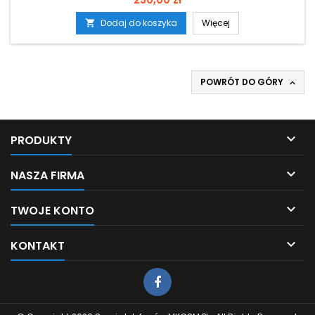
Dodaj do koszyka
Więcej

POWRÓT DO GÓRY


PRODUKTY

NASZA FIRMA

TWOJE KONTO

KONTAKT