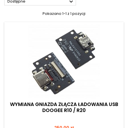

Dostępne
Pokazano 1-1 z 1 pozycji
WYMIANA GNIAZDA ZŁĄCZA ŁADOWANIA USB
DOOGEE R10 / R20
Cena
250,00 zł