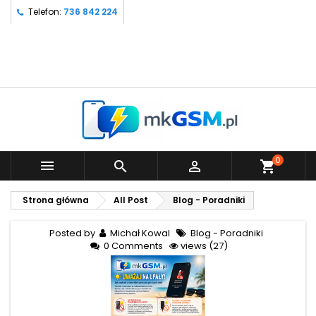
Telefon:
736 842 224
0



shopping_cart
Strona główna
All Post
Blog - Poradniki
Posted by
Michał Kowal
Blog - Poradniki
0 Comments
views (27)