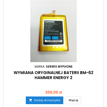
MARKA:
SERWIS MYPHONE
WYMIANA ORYGINALNEJ BATERII BM-62
HAMMER ENERGY 2
Cena
200,00 zł
Dodaj do koszyka
Więcej
