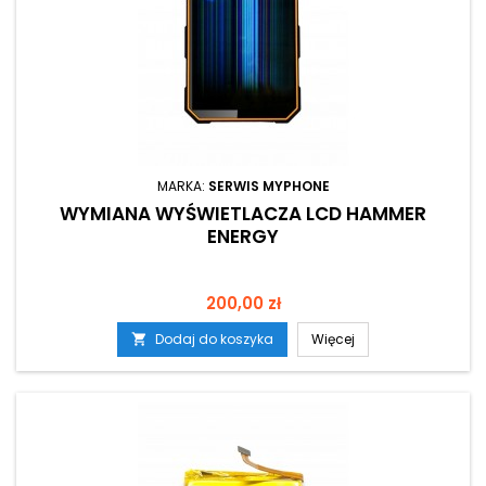
MARKA:
SERWIS MYPHONE
WYMIANA WYŚWIETLACZA LCD HAMMER
ENERGY
Cena
200,00 zł
Dodaj do koszyka
Więcej
