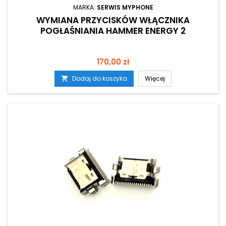
MARKA:
SERWIS MYPHONE
WYMIANA PRZYCISKÓW WŁĄCZNIKA
POGŁAŚNIANIA HAMMER ENERGY 2
Cena
170,00 zł
Dodaj do koszyka
Więcej
