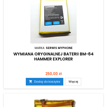
MARKA:
SERWIS MYPHONE
WYMIANA ORYGINALNEJ BATERII BM-64
HAMMER EXPLORER
Cena
250,00 zł
Dodaj do koszyka
Więcej
