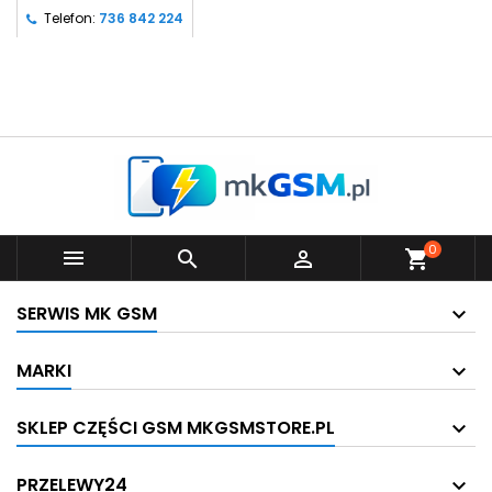
Telefon:
736 842 224
0



shopping_cart
SERWIS MK GSM
MARKI
SKLEP CZĘŚCI GSM MKGSMSTORE.PL
PRZELEWY24