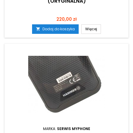
(ORYGINALNA)
Cena
220,00 zł
Dodaj do koszyka
Więcej

MARKA:
SERWIS MYPHONE