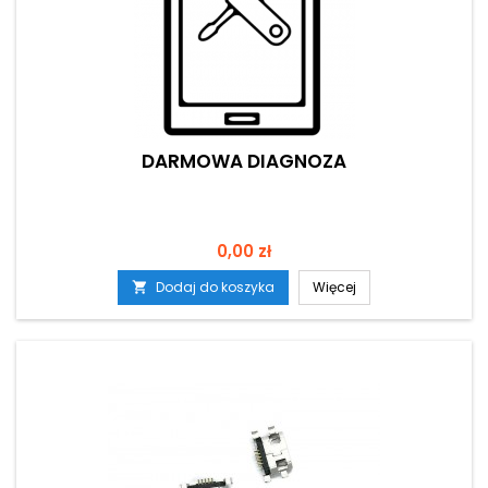
DARMOWA DIAGNOZA
Cena
0,00 zł
Dodaj do koszyka
Więcej
