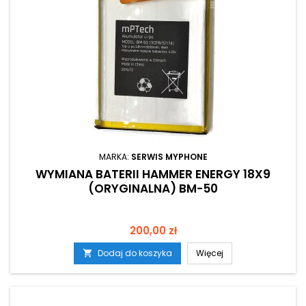
MARKA:
SERWIS MYPHONE
WYMIANA BATERII HAMMER ENERGY 18X9
(ORYGINALNA) BM-50
Cena
200,00 zł
Dodaj do koszyka
Więcej
