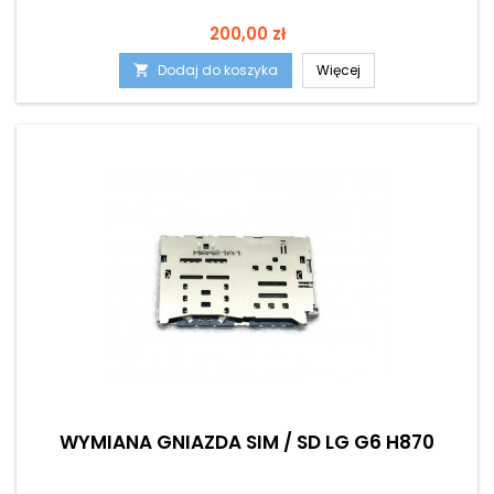
Cena
200,00 zł
Dodaj do koszyka
Więcej

WYMIANA GNIAZDA SIM / SD LG G6 H870