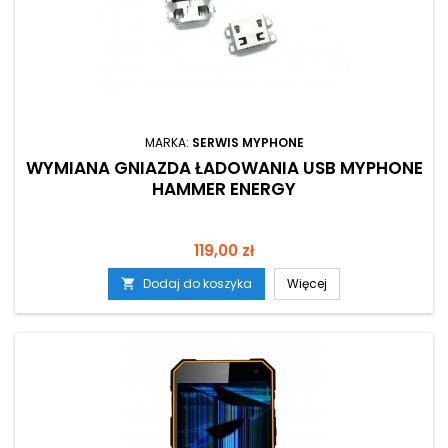
MARKA:
SERWIS MYPHONE
WYMIANA GNIAZDA ŁADOWANIA USB MYPHONE
HAMMER ENERGY
Cena
119,00 zł
Dodaj do koszyka
Więcej
