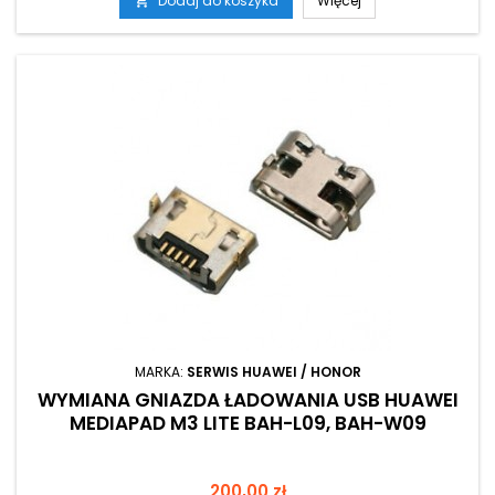
Dodaj do koszyka
Więcej

MARKA:
SERWIS HUAWEI / HONOR
WYMIANA GNIAZDA ŁADOWANIA USB HUAWEI
MEDIAPAD M3 LITE BAH-L09, BAH-W09
Cena
200,00 zł