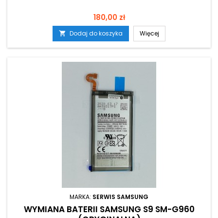
Cena
180,00 zł
Dodaj do koszyka
Więcej

MARKA:
SERWIS SAMSUNG
WYMIANA BATERII SAMSUNG S9 SM-G960