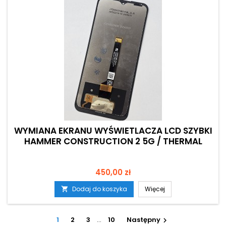
WYMIANA EKRANU WYŚWIETLACZA LCD SZYBKI
HAMMER CONSTRUCTION 2 5G / THERMAL
Cena
450,00 zł
Dodaj do koszyka
Więcej

1
2
3
…
10
Następny
