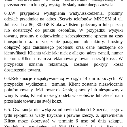
przeznaczeniem lub gdy wystąpiły ślady naturalnego zużycia.
6.3.W przypadku wystąpienia wady/uszkodzenia, prosimy
odesłać przedmiot na adres /Serwis telefonów MKGSM.pl ul.
Juliusza Lea 86, 30-058 Kraków/ listem poleconym lub paczką
lub dostarczyć do punktu osobiście. W przypadku wysyłki
towaru, prosimy o odpowiednie zabezpieczenie sprzętu na czas
transportu oraz o załączenie paragonu lub faktury. Prosimy
dołączyć opis zaistniałego problemu oraz dane niezbędne do
identyfikacji Klienta takie jak: nick z allegro, adres e-mail, numer
telefonu. Klient dostarcza reklamowany towar na swój koszt. W
przypadku uznania reklamacji, zostanie pokryty koszt
dostarczenia towaru.
6.4.Reklamacje rozpatrywane są w ciągu 14 dni roboczych. W
przypadku wydłużenia
terminu, Klient zostanie niezwłocznie
poinformowany. Jeśli towar okaże się sprawny lub niesprawny z
winy Klienta, Klient może go odebrać osobiście lub zlecić nam
przesłanie towaru na swój koszt.
6.5. Gwarancja nie wyłącza odpowiedzialności Sprzedającego z
tytlu rękojmi za wady fizyczne i prawne rzeczy. Z uprawnienia
Klient może skorzystać w terminie 6 msc od dnia zakupu.
Zgodnie z brzmieniem art 556 (1) par 1 i nast. Kodeksu