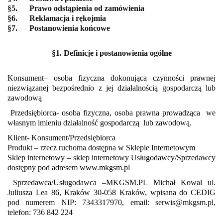
§5.
Prawo odstąpienia od zamówienia
§6. Reklamacja i rękojmia
§7. Postanowienia końcowe
§1. Definicje i postanowienia ogólne
Konsument
– osoba fizyczna dokonująca czynności prawnej
niezwiązanej bezpośrednio z jej działalnością gospodarczą lub
zawodową
Przedsiębiorca- osoba fizyczna, osoba prawna prowadząca
we
własnym imieniu działalność gospodarczą
lub zawodową.
Klient- Konsument/Przedsiębiorca
Produkt
– rzecz ruchoma dostępna w Sklepie Internetowym
Sklep internetowy
– sklep internetowy Usługodawcy/Sprzedawcy
dostępny pod adresem www.mkgsm.pl
Sprzedawca
/Usługodawca –MKGSM.PL Michał Kowal ul.
Juliusza Lea 86, Kraków 30-058 Kraków, wpisana do CEDIG
pod numerem NIP: 7343317970, email: serwis@mkgsm.pl,
telefon: 736 842 224