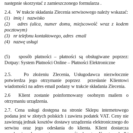
następnie skorzystać z zamieszczonego formularza .
2.4. W trakcie składania Zlecenia serwisowego należy wskazać:
(1)
imi
ę
i nazwisko
(2) adres (ulica, numer domu, miejscowo
ść
wraz z kodem
pocztowym)
(3) nr telefonu kontaktowego, adres
email
(4) nazwę usługi
(5) sposób płatności – płatności są obsługiwane poprzez:
Dotpay: System Płatności Online – Płatności Elektroniczne
2.5.
Po zło
ż
eniu Zlecenia, Usługodawca niezwłocznie
potwierdza jego otrzymanie poprzez
przesłanie Klientowi
wiadomości na adres email podany w trakcie składania Zlecenia.
2.6
Klient zostanie poinformowany osobnym mailem o
otrzymaniu urządzenia.
2.7. Cena usługi dostępna na stronie Sklepu internetowego
podana jest w złotych polskich i zawiera podatek VAT. Ceny nie
zawierają jednak kosztów dostawy urządzenia elektronicznego do
serwisu oraz jego odesłania do klienta. Klient dostarcza