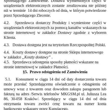
Sprzedającego Zamówienie. Dostawa wymienionych części
w
urządzeniach elektronicznych
zostanie zrealizowana nie później
niż w terminie 14 dni roboczych od dnia, w którym
potwierdzone
przez Sprzedającego Zlecenie.
4.2. Sprzedawca dostarczy Produkty i wymienione części w
urządzeniach elektronicznych za pomocą kanałów wskazanych na
stronie internetowej w zakładce
Dostawy
zgodnie z wyborem
Klienta.
4.3. Dostawa dostępna jest na terytorium Rzeczpospolitej Polski.
4.4. Koszty dostawy dostępne na stronie Sklepu internetowego
w zakładce
„Koszty dostawy”
.
4.5
. Sprzedawca udostępnia sposoby płatności wskazane na
stronie internetowej w zakładce Płatności.
§5. Prawo odstąpienia od Zamówienia
5.1. Konsument w ciągu 14 dni od daty dostarczenia towaru
może przesłać Sprzedającemu oświadczenie o odstąpieniu od
umowy wraz z towarem oraz dowodem zakupu paragonem lub
fakturą na adres /Serwis telefonów MKGSM.pl ul. Juliusza Lea
86, 30-058 Kraków/. Sprzedający w ciągu 14 dni od dnia
otrzymania towaru zwróci cenę towaru na numer konta
bankowego wskazany przez Kupującego.