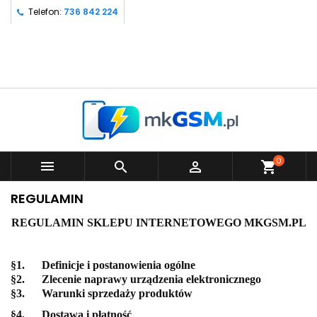
Telefon:
736 842 224
0



shopping_cart
REGULAMIN
REGULAMIN SKLEPU INTERNETOWEGO MKGSM.PL
§1. Definicje
i
postanowienia ogólne
§2. Zlecenie naprawy urządzenia elektronicznego
§3. Warunki sprzedaży produktów
§4. Dostawa i płatność