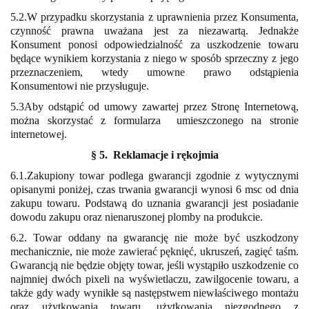
5.2.W przypadku skorzystania z uprawnienia przez Konsumenta,
czynność prawna uważana jest za niezawartą. Jednakże
Konsument ponosi odpowiedzialność za uszkodzenie towaru
będące wynikiem korzystania z niego w sposób sprzeczny z jego
przeznaczeniem, wtedy umowne prawo odstąpienia
Konsumentowi nie przysługuje.
5.3Aby odstąpić od umowy zawartej przez Stronę Internetową,
można skorzystać z formularza
umieszczonego na stronie
internetowej.
§ 5. Reklamacje
i rękojmia
6.1.Zakupiony towar podlega gwarancji zgodnie z wytycznymi
opisanymi poniżej, czas trwania gwarancji wynosi 6 msc od dnia
zakupu towaru. Podstawą do uznania gwarancji jest posiadanie
dowodu zakupu oraz nienaruszonej plomby na produkcie.
6.2. Towar oddany na gwarancję nie może być uszkodzony
mechanicznie, nie może zawierać pęknięć, ukruszeń, zagięć taśm.
Gwarancją nie będzie objęty towar, jeśli wystąpiło uszkodzenie co
najmniej dwóch pixeli na wyświetlaczu, zawilgocenie towaru, a
także gdy wady wynikłe są następstwem niewłaściwego montażu
oraz użytkowania towaru, użytkowania niezgodnego z