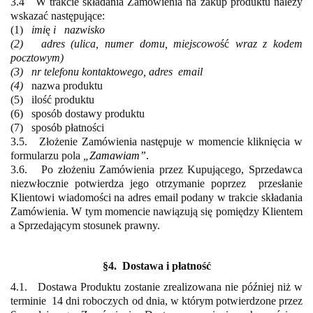
3.4 W trakcie składania Zamówienia na zakup produktu należy
wskazać następujące:
(1)
imi
ę
i nazwisko
(2) adres (ulica, numer domu, miejscowo
ść
wraz z kodem
pocztowym)
(3) nr telefonu kontaktowego, adres
email
(4)
nazwa produktu
(5) ilość produktu
(6) sposób dostawy produktu
(7) sposób płatności
3.5. Złożenie Zamówienia następuje w momencie kliknięcia w
formularzu pola
„
Zamawiam”
.
3.6.
Po zło
ż
eniu Zamówienia przez Kupującego, Sprzedawca
niezwłocznie
potwierdza jego otrzymanie poprzez
przesłanie
Klientowi wiadomości na adres email podany w trakcie składania
Zamówienia. W tym momencie nawiązują się pomiędzy Klientem
a Sprzedającym stosunek prawny.
§4. Dostawa i płatność
4.1. Dostawa Produktu zostanie zrealizowana nie później niż w
terminie 14 dni roboczych od dnia, w którym
potwierdzone przez