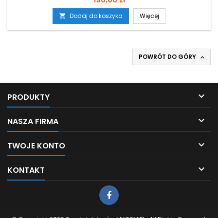
Dodaj do koszyka
Więcej

POWRÓT DO GÓRY


PRODUKTY

NASZA FIRMA

TWOJE KONTO

KONTAKT