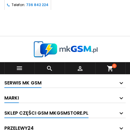
Telefon:
736 842 224
0



shopping_cart
SERWIS MK GSM
MARKI
SKLEP CZĘŚCI GSM MKGSMSTORE.PL
PRZELEWY24