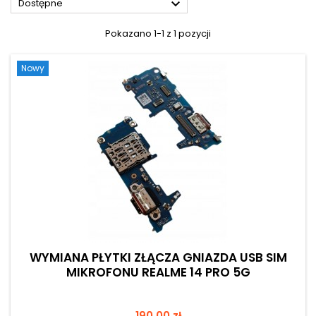

Dostępne
Pokazano 1-1 z 1 pozycji
Nowy
WYMIANA PŁYTKI ZŁĄCZA GNIAZDA USB SIM
MIKROFONU REALME 14 PRO 5G
Cena
190,00 zł