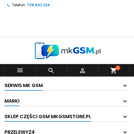
Telefon:
736 842 224
0



shopping_cart
SERWIS MK GSM
MARKI
SKLEP CZĘŚCI GSM MKGSMSTORE.PL
PRZELEWY24