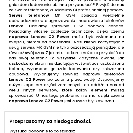
gniazdem ładowania lub inna przypadłość? Przyjdź do nas
ze swoim telefonem, a udzielimy Ci profesjonalnej pomocy.
Serwis telefonów
MK GSM posiada wieloletnie
doświadczenie w diagnozowaniu i naprawianiu telefonów
Lenovo
.
Działamy sprawnie i w dobrych cenach.
Posiadamy własne zaplecze techniczne, dzięki czemu
naprawa
Lenovo C2 Power
może być wykonana na
miejscu, niemal na poczekaniu. Nasi klienci korzystając z
usług serwisu MK GSM nie tylko oszczędzają pieniądze, ale
również swój czas. Z jakimi usterkami możecie przynieść do
nas swój telefon? To wszystkie klasyczne awarie, jak
uszkodzony
ekran, nie działający wyświetlacz, uszkodzona
bateria, wyłamane gniazdo ładowania czy zniszczona
obudowa. Wykonujemy również naprawy telefonów
Lenovo C2 Power
po zalaniu przez wodę. Dysponujemy
dużym zapasem części zamiennych, co odróżnia nas od
wielu innych serwisów, które każdy element muszą
sprowadzać. U nas tego problemu nie ma, dzięki czemu
naprawa
Lenovo C2 Power
jest zawsze błyskawiczna.
Przepraszamy za niedogodności.
Wyszukaj ponownie to co szukasz