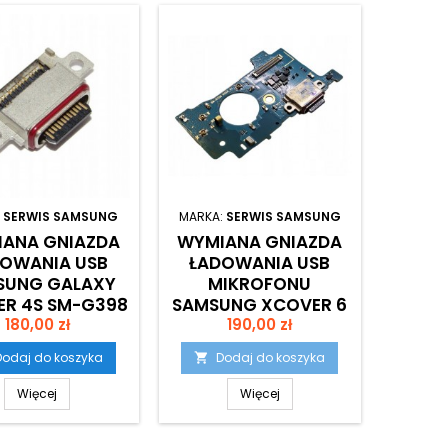
:
SERWIS SAMSUNG
MARKA:
SERWIS SAMSUNG
ANA GNIAZDA
WYMIANA GNIAZDA
OWANIA USB
ŁADOWANIA USB
SUNG GALAXY
MIKROFONU
R 4S SM-G398
SAMSUNG XCOVER 6
Cena
Cena
180,00 zł
PRO G736
190,00 zł
Dodaj do koszyka
Dodaj do koszyka

Więcej
Więcej