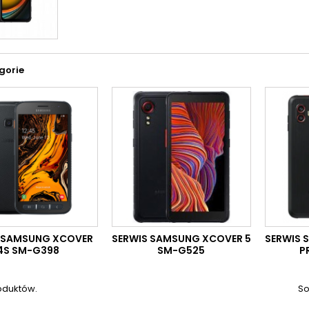
gorie
 SAMSUNG XCOVER
SERWIS SAMSUNG XCOVER 5
SERWIS 
4S SM-G398
SM-G525
P
oduktów.
So