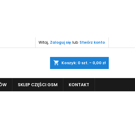
Witaj,
Zaloguj się
lub
Stwórz konto
shopping_cart
Koszyk:
0
szt. - 0,00 zł
PÓW
SKLEP CZĘŚCI GSM
KONTAKT