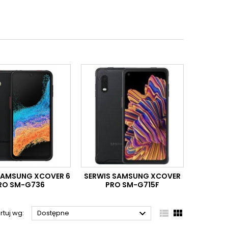
SAMSUNG XCOVER 6
SERWIS SAMSUNG XCOVER
RO SM-G736
PRO SM-G715F



rtuj wg:
Dostępne