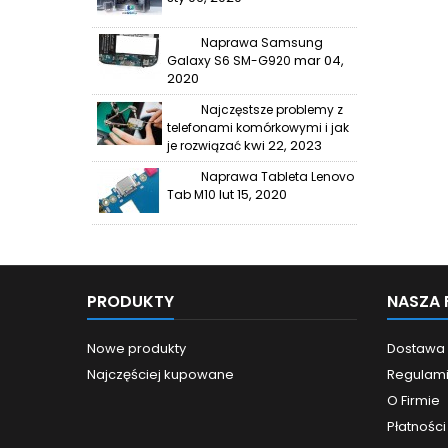
Naprawa Samsung
mar 04,
Galaxy S6 SM-G920
2020
Najczęstsze problemy z
telefonami komórkowymi i jak
kwi 22, 2023
je rozwiązać
Naprawa Tableta Lenovo
lut 15, 2020
Tab M10
PRODUKTY
NASZA 
Nowe produkty
Dostawa
Najczęściej kupowane
Regulam
O Firmie
Płatności