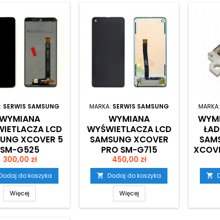
:
SERWIS SAMSUNG
MARKA:
SERWIS SAMSUNG
MARKA
WYMIANA
WYMIANA
WYMI
IETLACZA LCD
WYŚWIETLACZA LCD
ŁAD
UNG XCOVER 5
SAMSUNG XCOVER
SAM
SM-G525
PRO SM-G715
XCOVE
Cena
Cena
ORYGINAŁ)
300,00 zł
(ORYGINAŁ)
450,00 zł
Dodaj do koszyka
Dodaj do koszyka


Więcej
Więcej