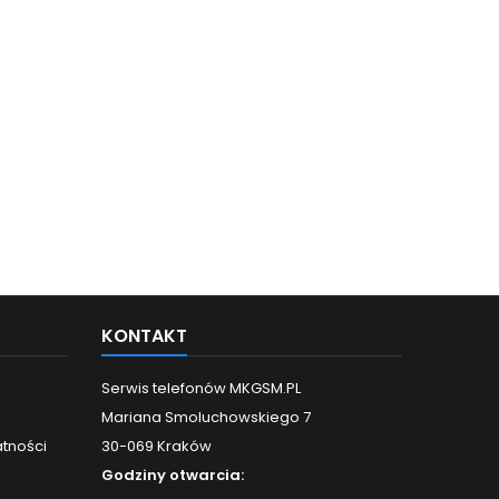
KONTAKT
Serwis telefonów MKGSM.PL
Mariana Smoluchowskiego 7
atności
30-069 Kraków
Godziny otwarcia: