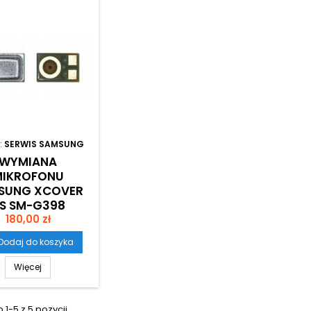
:
SERWIS SAMSUNG
WYMIANA
MIKROFONU
SUNG XCOVER
S SM-G398
Cena
180,00 zł
Dodaj do koszyka
Więcej
1-5 z 5 pozycji