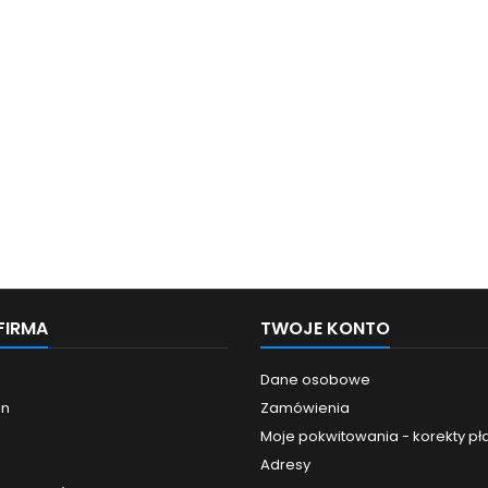
FIRMA
TWOJE KONTO
Dane osobowe
in
Zamówienia
Moje pokwitowania - korekty pł
Adresy