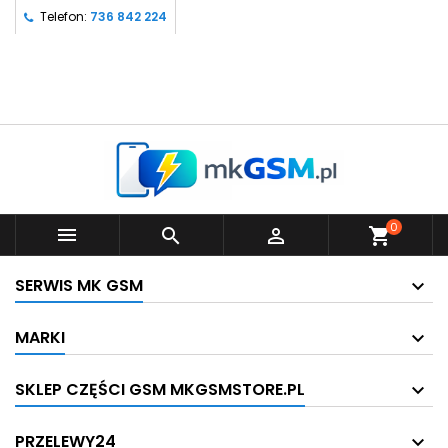
Telefon:
736 842 224
0



shopping_cart
SERWIS MK GSM
MARKI
SKLEP CZĘŚCI GSM MKGSMSTORE.PL
PRZELEWY24