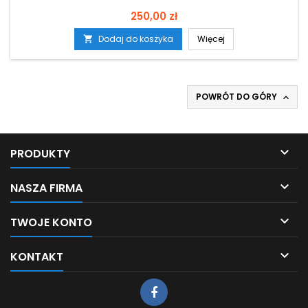
Cena
250,00 zł
Dodaj do koszyka
Więcej

POWRÓT DO GÓRY


PRODUKTY

NASZA FIRMA

TWOJE KONTO

KONTAKT