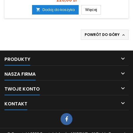
Dodaj do koszyka
Więcej

POWRÓT DO GÓRY


PRODUKTY

NASZA FIRMA

TWOJE KONTO

KONTAKT