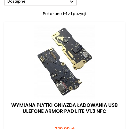

Dostępne
Pokazano 1-1 z 1 pozycji
WYMIANA PŁYTKI GNIAZDA ŁADOWANIA USB
ULEFONE ARMOR PAD LITE V1.3 NFC
Cena
220,00 zł