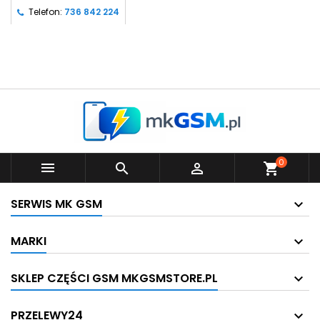
Telefon:
736 842 224
0



shopping_cart
SERWIS MK GSM
MARKI
SKLEP CZĘŚCI GSM MKGSMSTORE.PL
PRZELEWY24