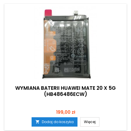
WYMIANA BATERII HUAWEI MATE 20 X 5G
(HB486486ECW)
Cena
199,00 zł
Dodaj do koszyka
Więcej
