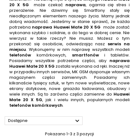
20 X 5G
może czekać
naprawa
, ogarnia cię stres i
przerażenie. Nie dziwimy się. Smartfony stały się
nieodłączonym elementem naszego życia. Mamy jednak
dobrą wiadomość. Jesteśmy w stanie sprawić, że każda
potrzebna
naprawa
Huawei Mate 20 X 5G
może zostać
wykonana szybko i solidnie, a do tego w dobrej cenie. Nie
wierzysz w takie rzeczy? Nie musisz. Możesz o tym
przekonać się osobiście, odwiedzając nasz
serwis na
miejscu
. Wykonujemy w nim naprawę wszystkich modeli
telefonów
komórkowych,
smartfonów
i tabletów.
Posiadamy wszystkie potrzebne części, aby
naprawa
Huawei Mate 20 X 5G
została wykonana od ręki. Inaczej niż
w przypadku innych serwisów, MK GSM dysponuje własnym
magazynem części zamiennych. Posiadamy ich
kilkanaście tysięcy sztuk, w tym nowe wyświetlacze, nowe
ekrany dotykowe, nowe gniazda ładowania, obudowy i
wiele innych. Są to zarówno części zamienne do
Huawei
Mate 20 X 5G
, jak i wielu innych, popularnych modeli
telefonów
komórkowych
.

Dostępne
Pokazano 1-3 z 3 pozycji