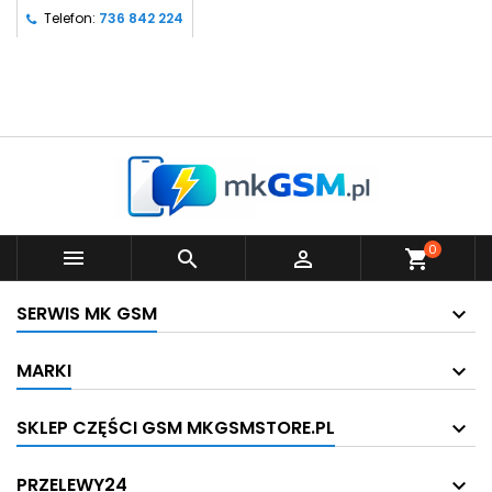
Telefon:
736 842 224
0



shopping_cart
SERWIS MK GSM
MARKI
SKLEP CZĘŚCI GSM MKGSMSTORE.PL
PRZELEWY24