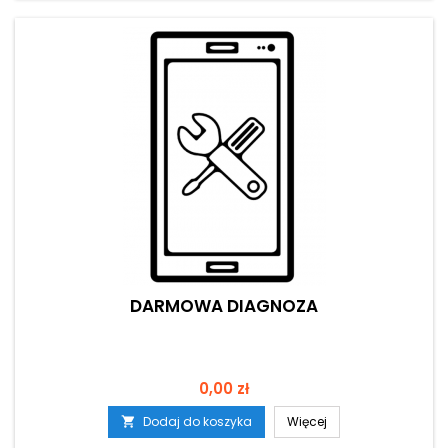
DARMOWA DIAGNOZA
Cena
0,00 zł
Dodaj do koszyka
Więcej
