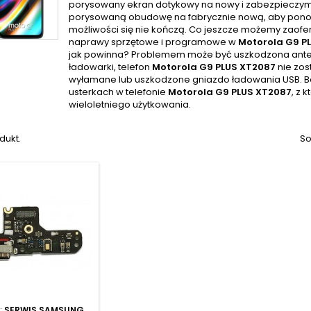
porysowany ekran dotykowy na nowy i zabezpieczym
porysowaną obudowę na fabrycznie nową, aby ponow
możliwości się nie kończą. Co jeszcze możemy zaof
naprawy sprzętowe i programowe w
Motorola G9 P
jak powinna? Problemem może być uszkodzona ante
ładowarki, telefon
Motorola G9 PLUS XT2087
nie zos
wyłamane lub uszkodzone gniazdo ładowania USB. B
usterkach w telefonie
Motorola G9 PLUS XT2087
, z 
wieloletniego użytkowania.
dukt.
So
:
SERWIS SAMSUNG