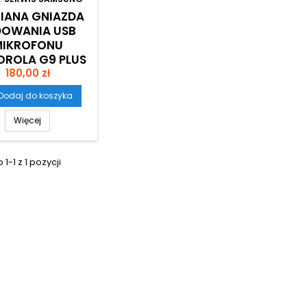
IANA GNIAZDA
DOWANIA USB
MIKROFONU
ROLA G9 PLUS
Cena
XT2087
180,00 zł
Dodaj do koszyka
Więcej
1-1 z 1 pozycji