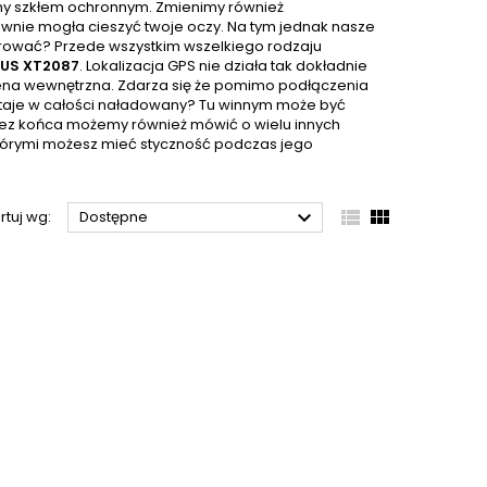
y szkłem ochronnym. Zmienimy również
nie mogła cieszyć twoje oczy. Na tym jednak nasze
erować? Przede wszystkim wszelkiego rodzaju
LUS XT2087
. Lokalizacja GPS nie działa tak dokładnie
na wewnętrzna. Zdarza się że pomimo podłączenia
taje w całości naładowany? Tu winnym może być
ez końca możemy również mówić o wielu innych
którymi możesz mieć styczność podczas jego



rtuj wg:
Dostępne