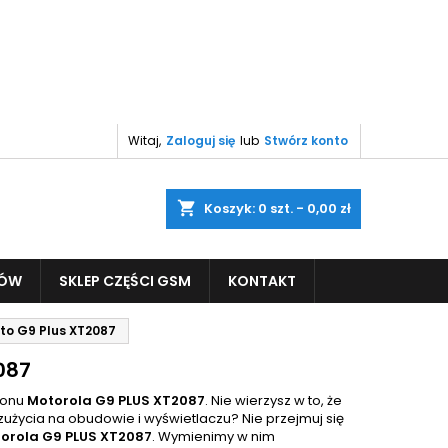
Witaj,
Zaloguj się
lub
Stwórz konto
shopping_cart
Koszyk:
0
szt. - 0,00 zł
PÓW
SKLEP CZĘŚCI GSM
KONTAKT
to G9 Plus XT2087
087
fonu
Motorola G9 PLUS XT2087
. Nie wierzysz w to, że
 zużycia na obudowie i wyświetlaczu? Nie przejmuj się
orola G9 PLUS XT2087
. Wymienimy w nim