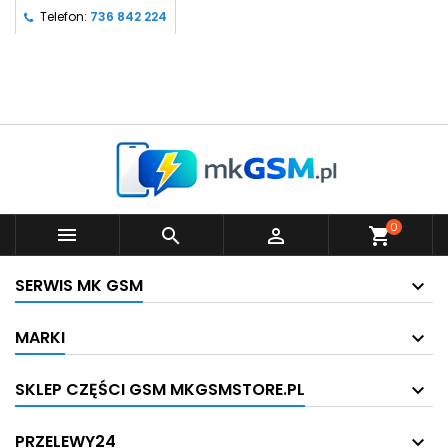
Telefon:
736 842 224
0



shopping_cart
SERWIS MK GSM
MARKI
SKLEP CZĘŚCI GSM MKGSMSTORE.PL
PRZELEWY24