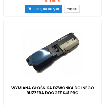
Cena
180,00 zł
Dodaj do koszyka
Więcej

WYMIANA GŁOŚNIKA DZWONKA DOLNEGO
BUZZERA DOOGEE S41 PRO