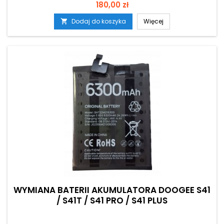
Cena
180,00 zł
Dodaj do koszyka
Więcej

WYMIANA BATERII AKUMULATORA DOOGEE S41
/ S41T / S41 PRO / S41 PLUS