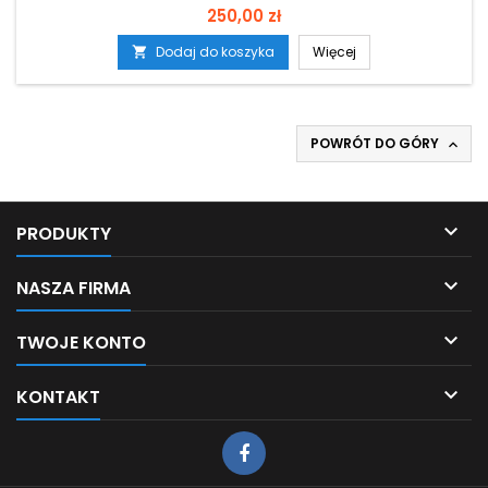
Cena
250,00 zł
Dodaj do koszyka
Więcej

POWRÓT DO GÓRY


PRODUKTY

NASZA FIRMA

TWOJE KONTO

KONTAKT