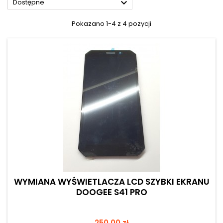

Dostępne
Pokazano 1-4 z 4 pozycji
WYMIANA WYŚWIETLACZA LCD SZYBKI EKRANU
DOOGEE S41 PRO
Cena
250,00 zł