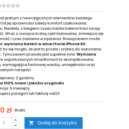
jest jednym z newralgicznych elementów każdego
. Od jej sprawności zależy komfort użytkowania
. Niestety, z biegiem czasu każda bateria traci swoją
ć. Wraz z rosnąca liczbą cykli ładowania, zmniejsza się
mność i czas zasilania urządzenia. Rowiązaniem może
ać
wymiana baterii w smartfonie iPhone 6S
.
by się mogło, że jest to prosta i szybka do wykonania
. Tymczasem prawda jest zupełnie inna.
Wymiana
e współczesnych smartfonach to skomplikowana
, wymagająca fachowej wiedzy, umiejętności oraz
nalnych narzędzi.
aprawy: 2 godziny
a 100% nowa i jakości oryginału
cja: 6 miesięcy
ujesz paragon lub fakturę vat23
0 zł
Brutto
Dodaj do koszyka
