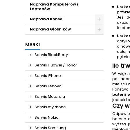
Naprawa Komputerów i
Uszko
Laptopów
przykl
Jeśli 
Naprawa Konsol
okaże 
telefo
Naprawa Głośników
Uszko
dotyko
MARKI
a nawe
dołu, 
Serwis BlackBerry
pęknie
Ile tr
Serwis Huawei / Honor
W więks
Serwis iPhone
posiadam
miejscu 
Serwis Lenovo
Państwo 
baterii 
Serwis Motorola
jednak b
Czy
w
Serwis myPhone
Odpowiedź
Serwis Nokia
baterie
wyższą j
Serwis Samsung
klientów