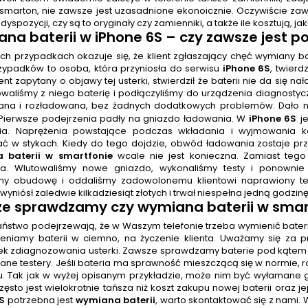
smarton, nie zawsze jest uzasadnione ekonoicznie. Oczywiście zawsz
 dyspozycji, czy są to oryginały czy zamienniki, a także ile kosztują, ja
na baterii
w iPhone 6S
– czy zawsze jest p
h przypadkach okazuje się, że klient zgłaszający chęć wymiany bat
rzypadków to osoba, która przyniosła do serwisu
iPhone 6S
, twierd
ent zapytany o objawy tej usterki, stwierdził że baterii nie da się 
aliśmy z niego baterię i podłączyliśmy do urządzenia diagnostyc
na i rozładowana, bez żadnych dodatkowych problemów. Dało nam
 Pierwsze podejrzenia padły na gniazdo ładowania. W
iPhone 6S
j
ia. Naprężenia powstające podczas wkładania i wyjmowania ko
ć w stykach. Kiedy do tego dojdzie, obwód ładowania zostaje prze
 baterii w smartfonie
wcale nie jest konieczna. Zamiast teg
ia. Wlutowaliśmy nowe gniazdo, wykonaliśmy testy i ponowni
śmy obudowę i oddaliśmy zadowolonemu klientowi naprawiony tel
yniósł zaledwie kilkadziesiąt złotych i trwał niespełna jedną godzin
e sprawdzamy czy wymiana baterii w smart
 Państwo podejrzewają, że w Waszym telefonie trzeba wymienić bater
eniamy baterii w ciemno, na życzenie klienta. Uważamy się za pr
k zdiagnozowania usterki. Zawsze sprawdzamy baterie pod kątem 
ne testery. Jeśli bateria ma sprawność mieszczącą się w normie,
. Tak jak w wyżej opisanym przykładzie, może nim być wyłamane
ęsto jest wielokrotnie tańsza niż koszt zakupu nowej baterii oraz j
S
potrzebna jest
wymiana baterii
, warto skontaktować się z nami