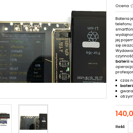
Ocena
Bateria 
telefonu
smartfonu
wydajnoś
jej poje
się okaz
Wydawać 
czynność
baterii
w
operacja
profesjo
czas n
bateri
gwaran
otrzym
140,0
Ilość