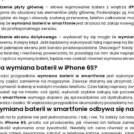
dzenie płyty głównej
– siłowe wyjmowanie baterii z wnętrza
iP
ejona do obudowy lub elementów płyty głównej. Podważając ją, mo
dojdzie do tego i obwody zostaną przerwane, telefon całkowicie 
się że
wymiana baterii w smartfonie
jest droższa niż zakup noweg
n do profesjonalnego serwisu.
dzenie ekranu dotykowego
– wydawać by się mogło że
wymian
wemu. Kolejny błąd. Jeśli będziemy wykonywać taką naprawę na źle
t pęknięcie ekranu jest bardzo pradwopodobne. Dlaczego? Kiedy 
na twardej i nierównej powierzchni, to powstają na nim duże napr
 i opórcz wymiany baterii, będzie nas czekać również wymiana ekran
wa
wymiana baterii
w iPhone 6S
?
zości przypadków
wymiana baterii w smartfonie
jest wykonywa
y części zamienne na magazynie. Zawsze staramy się utrzymać 
wymienić baterię w każdym modelu telefonu. Czas takiej naprawy zw
udać się na miasto coś zjeść, wykonać szybkie zakupy lub pocze
w smartfonie
wymaga dopiero jej sprowadzenia od dystrybutora, c
ardzo rzadko. W większości przypadków akumulatory posiadamy na 
ymiana baterii w smartfonie
odbywa się na
 na to pytanie nie jest jednoznaczna. I tak, i nie. To zależy od n
 do
iPhone 6S
, prosto od producenta, jak również ich tańsze zami
akość wykonania oraz żywotność. Niestety ich cena również w w
 woli zatem świadomie założyć w telefonie tańsze zamienniki, zd