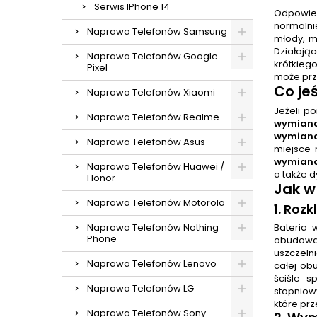
Serwis IPhone 14
Odpowied
normalnie
Naprawa Telefonów Samsung
młody, ma
Działając
Naprawa Telefonów Google
krótkieg
Pixel
może prz
Co je
Naprawa Telefonów Xiaomi
Jeżeli p
Naprawa Telefonów Realme
wymiana
wymiana
Naprawa Telefonów Asus
miejsce 
wymiana
Naprawa Telefonów Huawei /
a także 
Honor
Jak w
Naprawa Telefonów Motorola
1. Roz
Naprawa Telefonów Nothing
Bateria 
Phone
obudowa 
uszczeln
Naprawa Telefonów Lenovo
całej ob
ściśle 
Naprawa Telefonów LG
stopniow
które prz
Naprawa Telefonów Sony