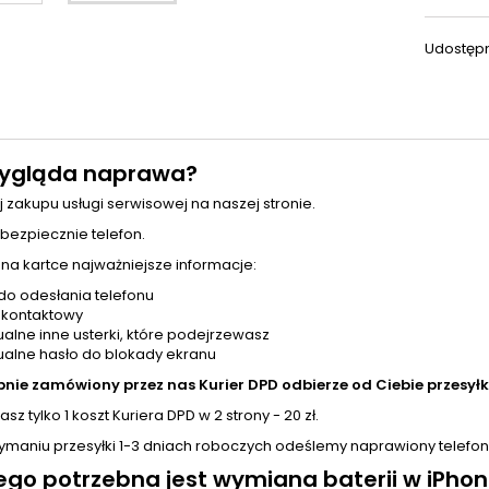
Udostępn
ygląda naprawa?
j zakupu usługi serwisowej na naszej stronie.
 bezpiecznie telefon.
 na kartce najważniejsze informacje:
do odesłania telefonu
 kontaktowy
alne inne usterki, które podejrzewasz
alne hasło do blokady ekranu
pnie zamówiony przez nas Kurier DPD odbierze od Ciebie przesyłk
sz tylko 1 koszt Kuriera DPD w 2 strony - 20 zł.
zymaniu przesyłki 1-3 dniach roboczych odeślemy naprawiony telefon
ego potrzebna jest
wymiana baterii
w iPhon