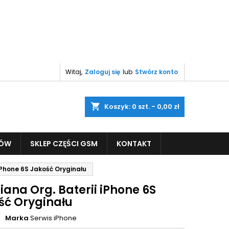
Witaj,
Zaloguj się
lub
Stwórz konto
shopping_cart
Koszyk:
0
szt. - 0,00 zł
PÓW
SKLEP CZĘŚCI GSM
KONTAKT
iPhone 6S Jakość Oryginału
ana Org. Baterii iPhone 6S
ść Oryginału
Marka
Serwis iPhone