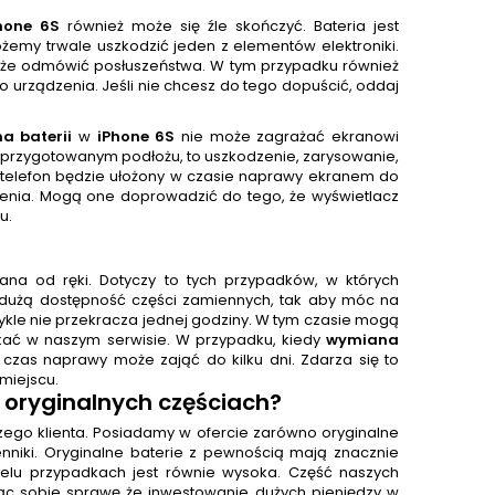
hone 6S
również może się źle skończyć. Bateria jest
żemy trwale uszkodzić jeden z elementów elektroniki.
może odmówić posłuszeństwa. W tym przypadku również
o urządzenia. Jeśli nie chcesz do tego dopuścić, oddaj
a baterii
w
iPhone 6S
nie może zagrażać ekranowi
 przygotowanym podłożu, to uszkodzenie, zarysowanie,
telefon będzie ułożony w czasie naprawy ekranem do
ężenia. Mogą one doprowadzić do tego, że wyświetlacz
u.
na od ręki. Dotyczy to tych przypadków, w których
dużą dostępność części zamiennych, tak aby móc na
ykle nie przekracza jednej godziny. W tym czasie mogą
kać w naszym serwisie. W przypadku, kiedy
wymiana
zas naprawy może zająć do kilku dni. Zdarza się to
miejscu.
 oryginalnych częściach?
aszego klienta. Posiadamy w ofercie zarówno oryginalne
enniki. Oryginalne baterie z pewnością mają znacznie
ielu przypadkach jest równie wysoka. Część naszych
ając sobie sprawę że inwestowanie dużych pieniędzy w