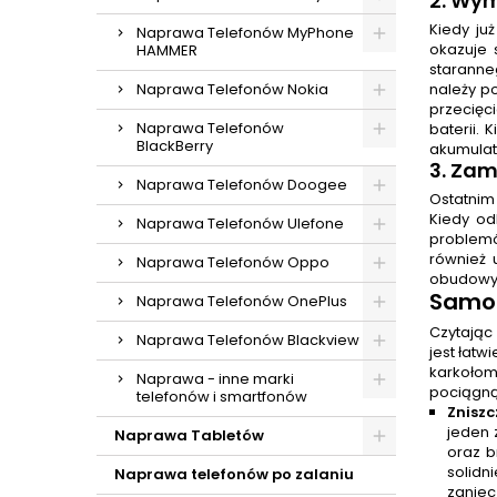
2.
Wymi
Kiedy ju
Naprawa Telefonów MyPhone
okazuje 
HAMMER
staranne
Naprawa Telefonów Nokia
należy p
przecięc
Naprawa Telefonów
baterii. 
BlackBerry
akumulat
3. Za
Naprawa Telefonów Doogee
Ostatnim
Kiedy od
Naprawa Telefonów Ulefone
problemó
również 
Naprawa Telefonów Oppo
obudowy 
Samo
Naprawa Telefonów OnePlus
Czytając
Naprawa Telefonów Blackview
jest łatw
karkołom
Naprawa - inne marki
pociągną
telefonów i smartfonów
Znisz
jeden 
Naprawa Tabletów
oraz b
solidn
Naprawa telefonów po zalaniu
zaniec