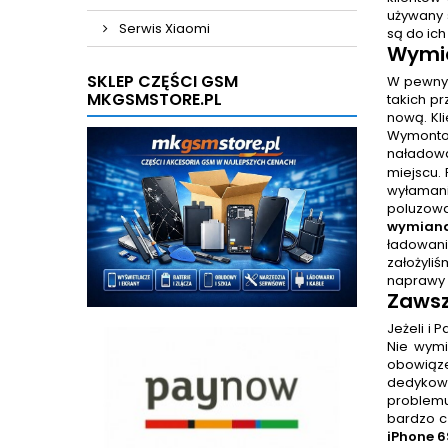
używany 
Serwis Xiaomi
są do ich
Wymia
SKLEP CZĘŚCI GSM
W pewnyc
MKGSMSTORE.PL
takich p
nową. Kli
Wymontow
naładowa
miejscu.
wyłaman
poluzowa
wymiana
ładowan
założyli
naprawy w
Zawsz
Jeżeli i
Nie wymi
obowiąze
dedykowa
problemu
bardzo cz
iPhone 6