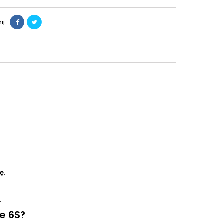
ij
ę.
.
e 6S?