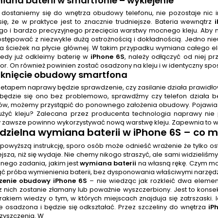
ana baterii w smartfonie
– wyklejenie
ż dostaniemy się do wnętrza obudowy telefonu, nie pozostaje nic i
się, że w praktyce jest to znacznie trudniejsze. Bateria wewnątrz
go i bardzo precyzyjnego przecięcia warstwy mocnego kleju. Aby 
ostępować z niezwykle dużą ostrożnością i dokładnością. Jedno n
ia ścieżek na płycie głównej. W takim przypadku wymiana całego 
Kiedy już odkleimy baterię w
iPhone 6S
, należy odłączyć od niej p
or. On również powinien zostać osadzony na kleju i w identyczny s
mknięcie obudowy smartfona
 etapem naprawy będzie sprawdzenie, czy zasilanie działa prawidło
będzie się ono bez problemowo, sprawdźmy czy telefon działa bez
w, możemy przystąpić do ponownego założenia obudowy. Pojawia się 
użyć kleju? Zalecana przez producenta technologia naprawy nie
zawsze powinno wykorzystywać nową warstwę kleju. Zapewnia to wn
dzielna
wymiana baterii
w iPhone 6S – co m
 powyższą instrukcję, sporo osób może odnieść wrażenie że tylko 
iejsza, niż się wydaje. Nie chemy nikogo straszyć, ale sami widzieliśmy
nego zadania, jakim jest
wymiana baterii
na własną rękę. Czym mo
ć próba wymienienia baterii, bez dysponowania właściwymi narzędz
czenie obudowy iPhone 6S
– nie wiedząc jak rozkleić dwa elemen
z nich zostanie złamany lub poważnie wyszczerbiony. Jest to kon
rakiem wiedzy o tym, w których miejscach znajduja się zatrszaski.
ie osadzona i będzie się odkształać. Przez szczeliny do wnętrza
iP
zyszczenia. W