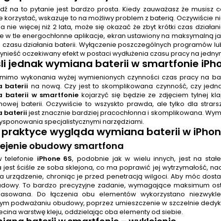
ź na to pytanie jest bardzo prosta. Kiedy zauważasz że musisz c
 korzystać, wskazuje to na możliwy problem z baterią. Oczywiście nie
 nie więcej niż 2 lata, może się okazać że zbyt krótki czas działan
e w tle energochłonne aplikacje, ekran ustawiony na maksymalną jasn
o czasu działania baterii. Wyłączenie poszczególnych programów lu
ynieść oczekiwany efekt w postaci wydłużenia czasu pracy na jedny
śli jednak
wymiana baterii w smartfonie iPh
omimo wykonania wyżej wymienionych czynności czas pracy na bateri
 baterii
na nową. Czy jest to skomplikowana czynność, czy jedn
 baterii w smartfonie
kojarzyć się będzie ze zdjęciem tylnej kl
nowej baterii. Oczywiście to wszyskto prawda, ale tylko dla str
 baterii
jest znacznie bardziej pracochłonna i skomplikowana. Wy
dysponowania specjalistycznymi narzędziami.
 praktyce wygląda
wymiana baterii
w iPhon
klejenie obudowy smartfona
w telefonie
iPhone 6S
, podobnie jak w wielu innych, jest na s
jest ściśle ze soba sklejona, co ma poprawić jej wytrzymałość, na
ia urządzenie, chroniąc je przed penetracją wilgoci. Aby móc dosta
udowy. To bardzo precyzyjne zadanie, wymagające maksimum os
spasowana. Do łączenia obu elementów wykorzystano niezwykle
ym podważaniu obudowy, poprzez umieszczenie w szczelnie dedykow
ecina warstwę kleju, oddzielając oba elementy od siebie.