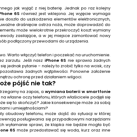
nnego jak wyjąć z niej baterię. Jednak po raz kolejny
iPhone 6S
również jest wklejona. Jej wyjęcie wymaga
nie doszło do uszkodzenia elementów elektronicznych,
ieuważne draśnięcie ostrza noża, może doprowadzić do
elementu może wielokrotnie przekroczyć koszt wymiany
rzewody zasilające, a w jej miejsce zamontować nowy
posób podłączony przewodami do urządzenia.
wo. Warto włączyć telefon i poczekać na uruchomienie.
 zarzutu. Jeśli nasz
iPhone 6S
nie sprawia żadnych
jednak pytanie – należy to zrobić tylko na wcisk, czy
 pozostawia żadnych wątpliwości. Ponowne założenie
ętrzu ochronę przed działaniem wilgoci.
oże pójść nie tak?
ostrzegamy na zapas, a
wymiana baterii w smartfonie
 na własne oczy telefonu, których właśicicele podjęli się
że się to skończyć? Jakie konsekwencje może za sobą
iami i umiejętnościami?
ty obudowy telefonu, może dojść do sytuacji w której
sekwencją posługiwania się przypadkowymi narzędziami
 Ich wyłamanie sprawi, że klapka nie będzie mogła być
hone 6S
może przedostawać się woda, kurz oraz inne