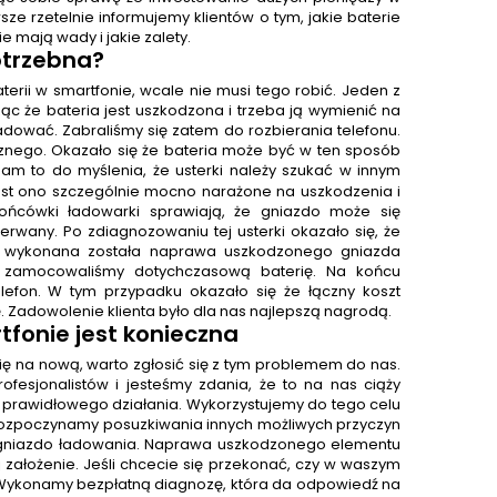
e rzetelnie informujemy klientów o tym, jakie baterie
kie mają wady i jakie zalety.
otrzebna?
erii w smartfonie, wcale nie musi tego robić. Jeden z
ząc że bateria jest uszkodzona i trzeba ją wymienić na
naładować. Zabraliśmy się zatem do rozbierania telefonu.
znego. Okazało się że bateria może być w ten sposób
 to do myślenia, że usterki należy szukać w innym
est ono szczególnie mocno narażone na uszkodzenia i
ńcówki ładowarki sprawiają, że gniazdo może się
rwany. Po zdiagnozowaniu tej usterki okazało się, że
o wykonana została naprawa uszkodzonego gniazda
e zamocowaliśmy dotychczasową baterię. Na końcu
efon. W tym przypadku okazało się że łączny koszt
ę. Zadowolenie klienta było dla nas najlepszą nagrodą.
fonie jest konieczna
ię na nową, warto zgłosić się z tym problemem do nas.
ofesjonalistów i jesteśmy zdania, że to na nas ciąży
prawidłowego działania. Wykorzystujemy do tego celu
 rozpoczynamy posuzkiwania innych możliwych przyczyn
 gniazdo ładowania. Naprawa uszkodzonego elementu
ej założenie. Jeśli chcecie się przekonać, czy w waszym
. Wykonamy bezpłatną diagnozę, która da odpowiedź na