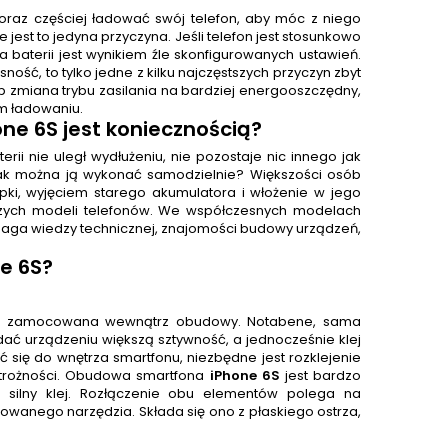
oraz częściej ładować swój telefon, aby móc z niego
 jest to jedyna przyczyna. Jeśli telefon jest stosunkowo
ia baterii jest wynikiem źle skonfigurowanych ustawień.
ość, to tylko jedne z kilku najczęstszych przyczyn zbyt
b zmiana trybu zasilania na bardziej energooszczędny,
m ładowaniu.
one 6S
jest koniecznością?
i nie uległ wydłużeniu, nie pozostaje nic innego jak
ak można ją wykonać samodzielnie? Większości osób
apki, wyjęciem starego akumulatora i włożenie w jego
arszych modeli telefonów. We współczesnych modelach
maga wiedzy technicznej, znajomości budowy urządzeń,
e 6S?
tałe zamocowana wewnątrz obudowy. Notabene, sama
dać urządzeniu większą sztywność, a jednocześnie klej
ć się do wnętrza smartfonu, niezbędne jest rozklejenie
trożności. Obudowa smartfona
iPhone 6S
jest bardzo
 silny klej. Rozłączenie obu elementów polega na
anego narzędzia. Składa się ono z płaskiego ostrza,