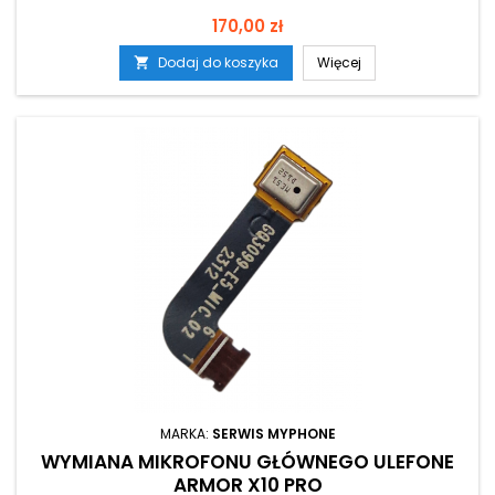
Cena
170,00 zł
Dodaj do koszyka
Więcej

MARKA:
SERWIS MYPHONE
WYMIANA MIKROFONU GŁÓWNEGO ULEFONE
ARMOR X10 PRO