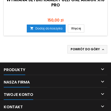
PRO
Cena
150,00 zł
Dodaj do koszyka
Więcej

POWRÓT DO GÓRY


PRODUKTY

NASZA FIRMA

TWOJE KONTO

KONTAKT