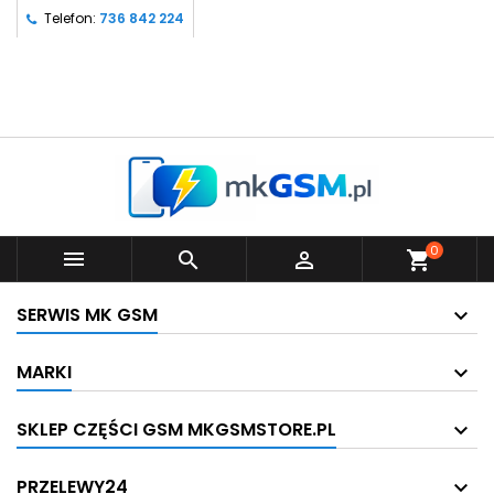
Telefon:
736 842 224
0



shopping_cart
SERWIS MK GSM
MARKI
SKLEP CZĘŚCI GSM MKGSMSTORE.PL
PRZELEWY24