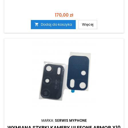
Cena
170,00 zł
Dodaj do koszyka
Więcej

MARKA:
SERWIS MYPHONE
WYMIANA SZYBKI KAMERY ULEFONE ARMOR X10