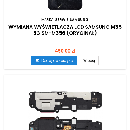
MARKA:
SERWIS SAMSUNG
WYMIANA WYŚWIETLACZA LCD SAMSUNG M35
5G SM-M356 (ORYGINAŁ)
Cena
450,00 zł
Dodaj do koszyka
Więcej
