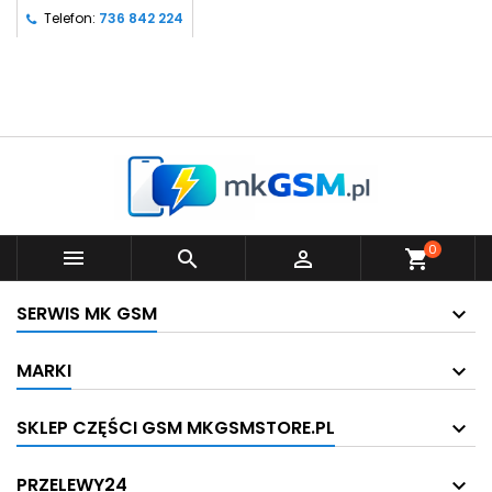
Telefon:
736 842 224
0



shopping_cart
SERWIS MK GSM
MARKI
SKLEP CZĘŚCI GSM MKGSMSTORE.PL
PRZELEWY24