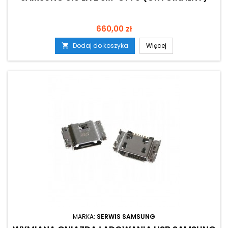
Cena
660,00 zł
Dodaj do koszyka
Więcej

MARKA:
SERWIS SAMSUNG