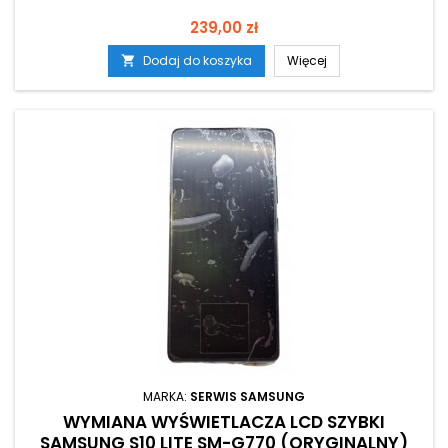
Cena
239,00 zł
Dodaj do koszyka
Więcej

MARKA:
SERWIS SAMSUNG
WYMIANA WYŚWIETLACZA LCD SZYBKI
SAMSUNG S10 LITE SM-G770 (ORYGINALNY)