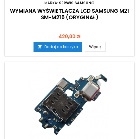
MARKA:
SERWIS SAMSUNG
WYMIANA WYŚWIETLACZA LCD SAMSUNG M21
SM-M215 (ORYGINAŁ)
Cena
420,00 zł
Dodaj do koszyka
Więcej
