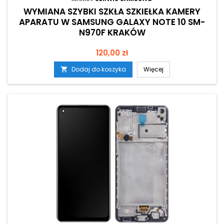
WYMIANA SZYBKI SZKŁA SZKIEŁKA KAMERY
APARATU W SAMSUNG GALAXY NOTE 10 SM-
N970F KRAKÓW
Cena
120,00 zł
Dodaj do koszyka
Więcej
