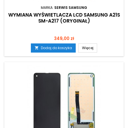
MARKA:
SERWIS SAMSUNG
WYMIANA WYŚWIETLACZA LCD SAMSUNG A21S
SM-A217 (ORYGINAŁ)
Cena
349,00 zł
Dodaj do koszyka
Więcej
