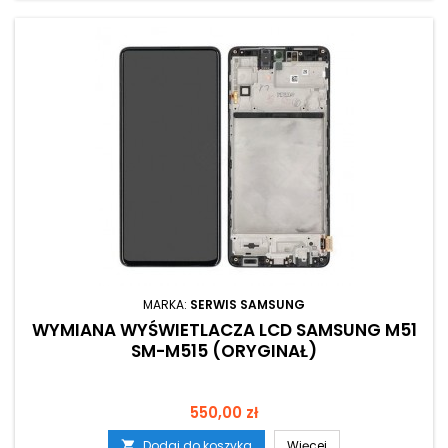
MARKA:
SERWIS SAMSUNG
WYMIANA WYŚWIETLACZA LCD SAMSUNG M51
SM-M515 (ORYGINAŁ)
Cena
550,00 zł
Dodaj do koszyka
Więcej
