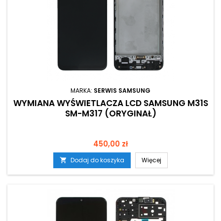
MARKA:
SERWIS SAMSUNG
WYMIANA WYŚWIETLACZA LCD SAMSUNG M31S
SM-M317 (ORYGINAŁ)
Cena
450,00 zł
Dodaj do koszyka
Więcej
