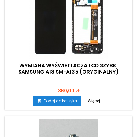
WYMIANA WYŚWIETLACZA LCD SZYBKI
SAMSUNG A13 SM-A135 (ORYGINALNY)
Cena
360,00 zł
Dodaj do koszyka
Więcej
