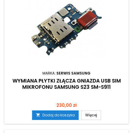
MARKA:
SERWIS SAMSUNG
WYMIANA PŁYTKI ZŁĄCZA GNIAZDA USB SIM
MIKROFONU SAMSUNG S23 SM-S911
Cena
230,00 zł
Dodaj do koszyka
Więcej
