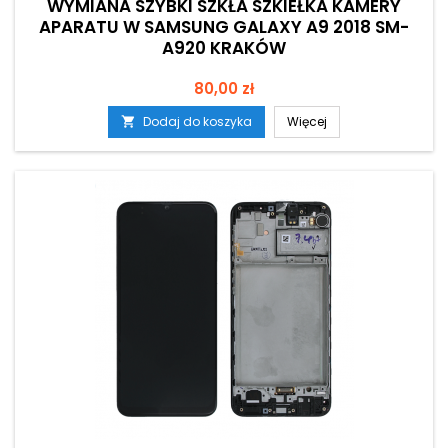
WYMIANA SZYBKI SZKŁA SZKIEŁKA KAMERY
APARATU W SAMSUNG GALAXY A9 2018 SM-
A920 KRAKÓW
Cena
80,00 zł
Dodaj do koszyka
Więcej
