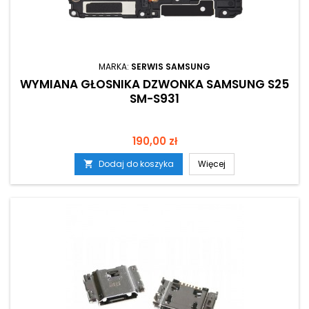
MARKA:
SERWIS SAMSUNG
WYMIANA GŁOSNIKA DZWONKA SAMSUNG S25
SM-S931
Cena
190,00 zł
Dodaj do koszyka
Więcej
