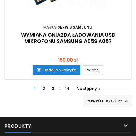
MARKA:
SERWIS SAMSUNG
WYMIANA GNIAZDA ŁADOWANIA USB
MIKROFONU SAMSUNG A05S A057
Cena
150,00 zł
Dodaj do koszyka
Więcej

1
2
3
…
14
Następny

POWRÓT DO GÓRY


PRODUKTY