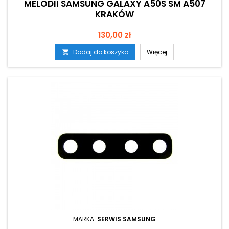
MELODII SAMSUNG GALAXY A50S SM A507
KRAKÓW
Cena
130,00 zł
Dodaj do koszyka
Więcej

MARKA:
SERWIS SAMSUNG