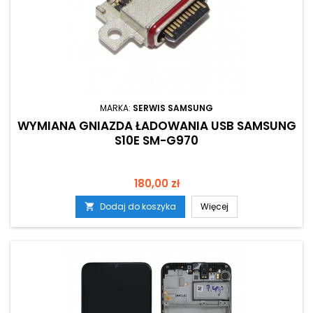
MARKA:
SERWIS SAMSUNG
WYMIANA GNIAZDA ŁADOWANIA USB SAMSUNG
S10E SM-G970
Cena
180,00 zł
Dodaj do koszyka
Więcej
