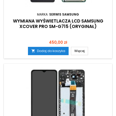
MARKA:
SERWIS SAMSUNG
WYMIANA WYŚWIETLACZA LCD SAMSUNG
XCOVER PRO SM-G715 (ORYGINAŁ)
Cena
450,00 zł
Dodaj do koszyka
Więcej
