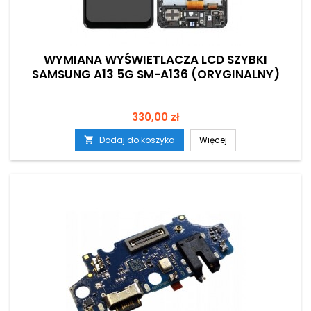
WYMIANA WYŚWIETLACZA LCD SZYBKI
SAMSUNG A13 5G SM-A136 (ORYGINALNY)
Cena
330,00 zł
Dodaj do koszyka
Więcej
