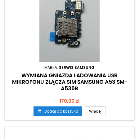
MARKA:
SERWIS SAMSUNG
WYMIANA GNIAZDA ŁADOWANIA USB
MIKROFONU ZŁĄCZA SIM SAMSUNG A53 SM-
A536B
Cena
170,00 zł
Dodaj do koszyka
Więcej
