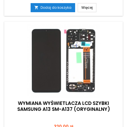
Dodaj do koszyka
Więcej

WYMIANA WYŚWIETLACZA LCD SZYBKI
SAMSUNG A13 SM-A137 (ORYGINALNY)
Cena
320,00 zł