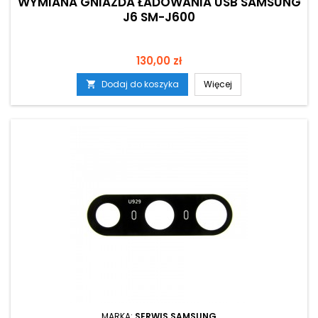
WYMIANA GNIAZDA ŁADOWANIA USB SAMSUNG
J6 SM-J600
Cena
130,00 zł
Dodaj do koszyka
Więcej

MARKA:
SERWIS SAMSUNG