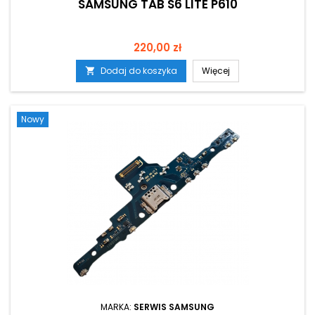
SAMSUNG TAB S6 LITE P610
Cena
220,00 zł
Dodaj do koszyka
Więcej

Nowy
MARKA:
SERWIS SAMSUNG