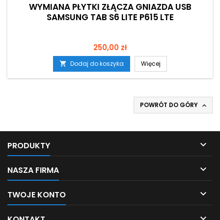
WYMIANA PŁYTKI ZŁĄCZA GNIAZDA USB
SAMSUNG TAB S6 LITE P615 LTE
Cena
250,00 zł
Dodaj do koszyka
Więcej

POWRÓT DO GÓRY


PRODUKTY

NASZA FIRMA

TWOJE KONTO

KONTAKT