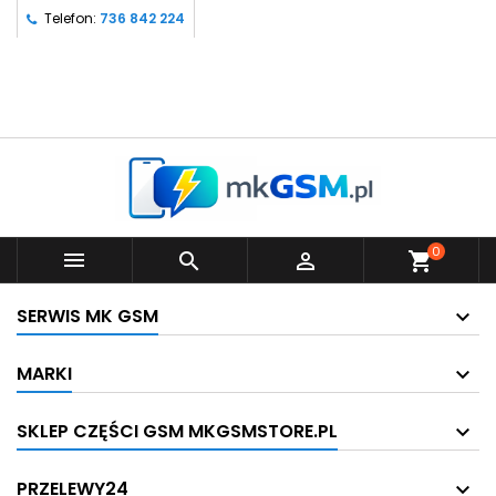
Telefon:
736 842 224
0



shopping_cart
SERWIS MK GSM
MARKI
SKLEP CZĘŚCI GSM MKGSMSTORE.PL
PRZELEWY24