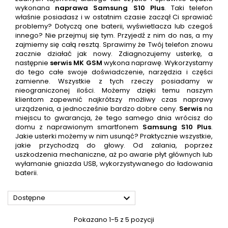
wykonana
naprawa
Samsung S10 Plus
. Taki telefon
właśnie posiadasz i w ostatnim czasie zaczął Ci sprawiać
problemy? Dotyczą one baterii, wyświetlacza lub czegoś
innego? Nie przejmuj się tym. Przyjedź z nim do nas, a my
zajmiemy się całą resztą. Sprawimy że Twój telefon znowu
zacznie działać jak nowy. Zdiagnozujemy usterkę, a
następnie
serwis
MK GSM
wykona naprawę. Wykorzystamy
do tego całe swoje doświadczenie, narzędzia i części
zamienne. Wszystkie z tych rzeczy posiadamy w
nieograniczonej ilości. Możemy dzięki temu naszym
klientom zapewnić najkrótszy możliwy czas naprawy
urządzenia, a jednocześnie bardzo dobre ceny.
Serwis
na
miejscu to gwarancja, że tego samego dnia wrócisz do
domu z naprawionym smartfonem
Samsung S10 Plus
.
Jakie usterki możemy w nim usunąć? Praktycznie wszystkie,
jakie przychodzą do głowy. Od zalania, poprzez
uszkodzenia mechaniczne, aż po awarie płyt głównych lub
wyłamanie gniazda USB, wykorzystywanego do ładowania
baterii.

Dostępne
Pokazano 1-5 z 5 pozycji