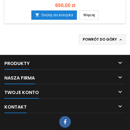
Cena
650,00 zł
Dodaj do koszyka
Więcej

POWRÓT DO GÓRY


PRODUKTY

NASZA FIRMA

TWOJE KONTO

KONTAKT