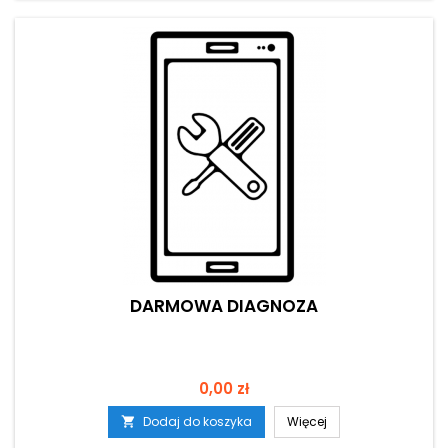
DARMOWA DIAGNOZA
Cena
0,00 zł
Dodaj do koszyka
Więcej
