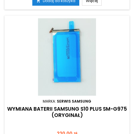
Dodaj do koszyka
Więcej

MARKA:
SERWIS SAMSUNG
WYMIANA BATERII SAMSUNG S10 PLUS SM-G975
(ORYGINAŁ)
Cena
220,00 zł