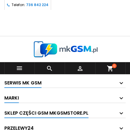
Telefon:
736 842 224
0



shopping_cart
SERWIS MK GSM
MARKI
SKLEP CZĘŚCI GSM MKGSMSTORE.PL
PRZELEWY24