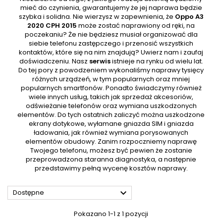
mieć do czynienia, gwarantujemy że jej naprawa będzie
szybka i solidna. Nie wierzysz w zapewnienia, że
Oppo A3
2020 CPH 2015
może zostać naprawiony od ręki, na
poczekaniu? Że nie będziesz musiał organizować dla
siebie telefonu zastępczego i przenosić wszystkich
kontaktów, które się na nim znajdują? Uwierz nam i zaufaj
doświadczeniu. Nasz
serwis
istnieje na rynku od wielu lat.
Do tej pory z powodzeniem wykonaliśmy naprawy tysięcy
różnych urządzeń, w tym popularnych oraz mniej
popularnych smartfonów. Ponadto świadczymy również
wiele innych usług, takich jak sprzedaż akcesoriów,
odświeżanie telefonów oraz wymiana uszkodzonych
elementów. Do tych ostatnich zaliczyć można uszkodzone
ekrany dotykowe, wyłamane gniazda SIM i gniazda
ładowania, jak również wymiana porysowanych
elementów obudowy. Zanim rozpoczniemy naprawę
Twojego telefonu, możesz być pewien że zostanie
przeprowadzona staranna diagnostyka, a następnie
przedstawimy pełną wycenę kosztów naprawy.

Dostępne
Pokazano 1-1 z 1 pozycji