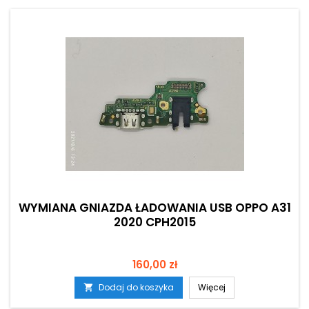
WYMIANA GNIAZDA ŁADOWANIA USB OPPO A31
2020 CPH2015
Cena
160,00 zł
Dodaj do koszyka
Więcej
