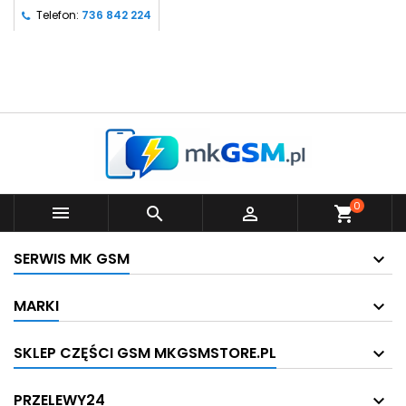
Telefon:
736 842 224
0



shopping_cart
SERWIS MK GSM
MARKI
SKLEP CZĘŚCI GSM MKGSMSTORE.PL
PRZELEWY24