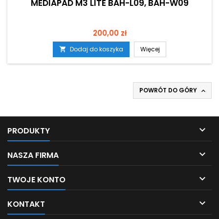
MEDIAPAD M3 LITE BAH-L09, BAH-W09
Cena
200,00 zł
Dodaj do koszyka
Więcej

POWRÓT DO GÓRY


PRODUKTY

NASZA FIRMA

TWOJE KONTO

KONTAKT