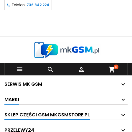
Telefon:
736 842 224
0



shopping_cart
SERWIS MK GSM
MARKI
SKLEP CZĘŚCI GSM MKGSMSTORE.PL
PRZELEWY24