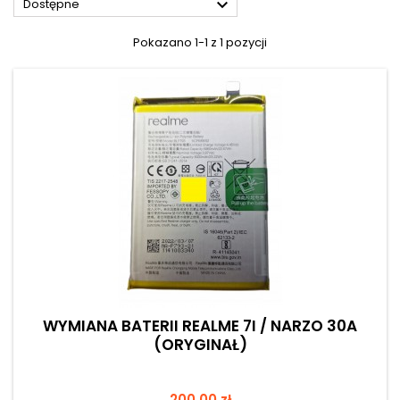

Dostępne
Pokazano 1-1 z 1 pozycji
WYMIANA BATERII REALME 7I / NARZO 30A
(ORYGINAŁ)
Cena
200,00 zł