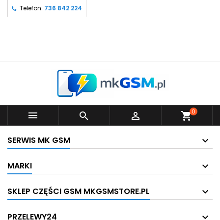
Telefon:
736 842 224
0



shopping_cart
SERWIS MK GSM
MARKI
SKLEP CZĘŚCI GSM MKGSMSTORE.PL
PRZELEWY24