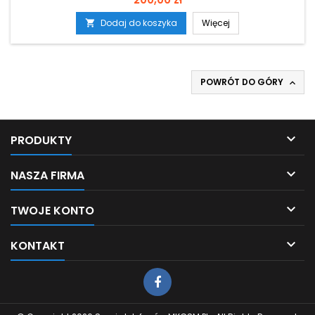
Dodaj do koszyka
Więcej

POWRÓT DO GÓRY


PRODUKTY

NASZA FIRMA

TWOJE KONTO

KONTAKT