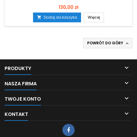
Cena
130,00 zł
Dodaj do koszyka
Więcej

POWRÓT DO GÓRY


PRODUKTY

NASZA FIRMA

TWOJE KONTO

KONTAKT