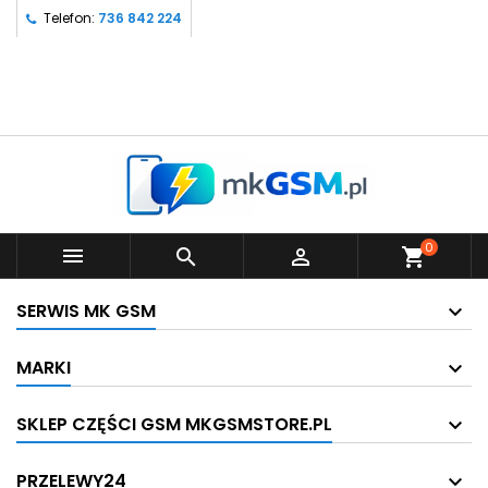
Telefon:
736 842 224
0



shopping_cart
SERWIS MK GSM
MARKI
SKLEP CZĘŚCI GSM MKGSMSTORE.PL
PRZELEWY24