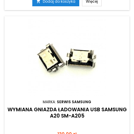
Dodaj do koszyka
Więcej

MARKA:
SERWIS SAMSUNG
WYMIANA GNIAZDA ŁADOWANIA USB SAMSUNG
A20 SM-A205
Cena