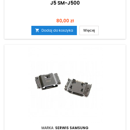
J5 SM-J500
Cena
80,00 zł
Dodaj do koszyka
Więcej

MARKA:
SERWIS SAMSUNG