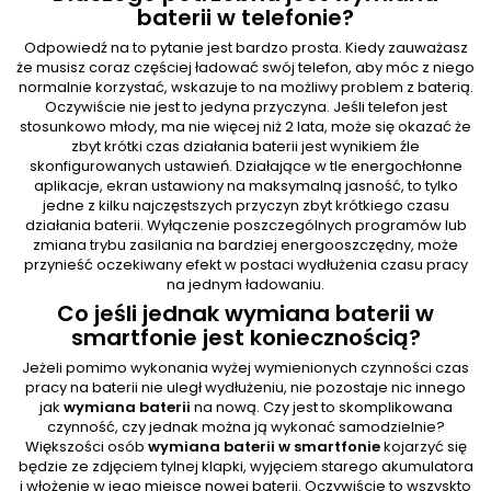
baterii w telefonie?
Odpowiedź na to pytanie jest bardzo prosta. Kiedy zauważasz
że musisz coraz częściej ładować swój telefon, aby móc z niego
normalnie korzystać, wskazuje to na możliwy problem z baterią.
Oczywiście nie jest to jedyna przyczyna. Jeśli telefon jest
stosunkowo młody, ma nie więcej niż 2 lata, może się okazać że
zbyt krótki czas działania baterii jest wynikiem źle
skonfigurowanych ustawień. Działające w tle energochłonne
aplikacje, ekran ustawiony na maksymalną jasność, to tylko
jedne z kilku najczęstszych przyczyn zbyt krótkiego czasu
działania baterii. Wyłączenie poszczególnych programów lub
zmiana trybu zasilania na bardziej energooszczędny, może
przynieść oczekiwany efekt w postaci wydłużenia czasu pracy
na jednym ładowaniu.
Co jeśli jednak wymiana baterii w
smartfonie jest koniecznością?
Jeżeli pomimo wykonania wyżej wymienionych czynności czas
pracy na baterii nie uległ wydłużeniu, nie pozostaje nic innego
jak
wymiana baterii
na nową. Czy jest to skomplikowana
czynność, czy jednak można ją wykonać samodzielnie?
Większości osób
wymiana baterii w smartfonie
kojarzyć się
będzie ze zdjęciem tylnej klapki, wyjęciem starego akumulatora
i włożenie w jego miejsce nowej baterii. Oczywiście to wszyskto