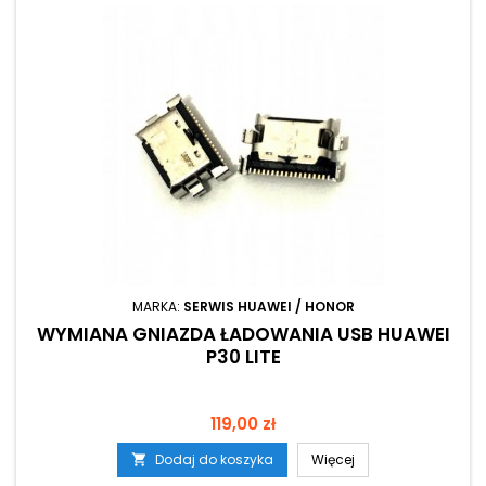
MARKA:
SERWIS HUAWEI / HONOR
WYMIANA GNIAZDA ŁADOWANIA USB HUAWEI
P30 LITE
Cena
119,00 zł
Dodaj do koszyka
Więcej
