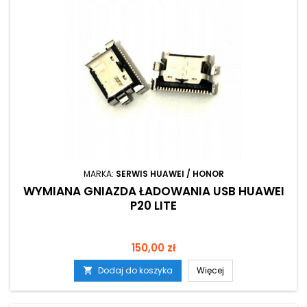
MARKA:
SERWIS HUAWEI / HONOR
WYMIANA GNIAZDA ŁADOWANIA USB HUAWEI
P20 LITE
Cena
150,00 zł
Dodaj do koszyka
Więcej
