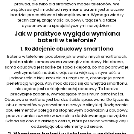
prawda, ale tylko dla strarszych modeli telefonów. We
współczesnych modelach
wymiana baterii
jest znacznie
bardziej pracochłonna i skomplikowana. Wymaga wiedzy
technicznej, znajomości budowy urządzeń, a także
dysponowania specjalistycznymi narzędziami.
Jak w praktyce wygląda wymiana
baterii w telefonie?
1. Rozklejenie obudowy smartfona
Bateria w telefonie, podobnie jak w wielu innych smartfonach,
jest na stałe zamocowana wewnątrz obudowy. Notabene,
sama obudowa jest ściśle ze soba sklejona, co ma poprawić jej
wytrzymałość, nadać urządzeniu większą sztywność, a
jednocześnie klej uszczelnia urządzenie, chroniąc je przed
penetracją wilgoci. Aby móc dostać się do wnętrza smartfonu,
niezbędne jest rozklejenie całej obudowy. To bardzo
precyzyjne zadanie, wymagające maksimum ostrożności.
Obudowa smartfona jest bardzo ściśle spasowana. Do łączenia
obu elementów wykorzystano niezwykle silny klej. Rozłączenie
obu elementów polega na stopniowym podważaniu obudowy,
poprzez umieszczenie w szczelnie dedykowanego narzędzia.
Składa się ono z płaskiego ostrza, które przecina warstwę kleju,
oddzielając oba elementy od siebie.
2. Wymiana baterii w telefonie – wyklejenie