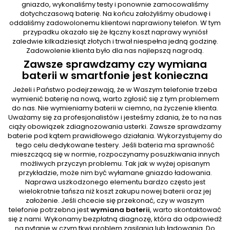
gniazdo, wykonaliśmy testy i ponownie zamocowaliśmy
dotychczasową baterię. Na końcu założyliśmy obudowę i
oddaliśmy zadowolonemu klientowi naprawiony telefon. W tym
przypadku okazało się że łączny koszt naprawy wyniósł
zaledwie kilkadziesiąt złotych i trwał niespełna jedną godzinę.
Zadowolenie klienta było dla nas najlepszą nagrodą.
Zawsze sprawdzamy czy wymiana
baterii w smartfonie jest konieczna
Jeżeli i Państwo podejrzewają, że w Waszym telefonie trzeba
wymienić baterię na nową, warto zgłosić się z tym problemem
do nas. Nie wymieniamy baterii w ciemno, na życzenie klienta.
Uważamy się za profesjonalistów i jesteśmy zdania, że to na nas
ciąży obowiązek zdiagnozowania usterki. Zawsze sprawdzamy
baterie pod kątem prawidłowego działania. Wykorzystujemy do
tego celu dedykowane testery. Jeśli bateria ma sprawność
mieszczącą się w normie, rozpoczynamy posuzkiwania innych
możliwych przyczyn problemu. Tak jak w wyżej opisanym
przykładzie, może nim być wyłamane gniazdo ładowania.
Naprawa uszkodzonego elementu bardzo często jest
wielokrotnie tańsza niż koszt zakupu nowej baterii oraz jej
założenie. Jeśli chcecie się przekonać, czy w waszym
telefonie potrzebna jest
wymiana baterii
, warto skontaktować
się z nami. Wykonamy bezpłatną diagnozę, która da odpowiedź
na pytanie w czym tkwi problem zasilania lub ładowania. Do