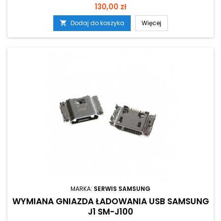
Cena
130,00 zł
Dodaj do koszyka
Więcej

MARKA:
SERWIS SAMSUNG
WYMIANA GNIAZDA ŁADOWANIA USB SAMSUNG
J1 SM-J100