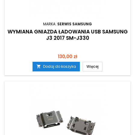
MARKA:
SERWIS SAMSUNG
WYMIANA GNIAZDA ŁADOWANIA USB SAMSUNG
J3 2017 SM-J330
Cena
130,00 zł
Dodaj do koszyka
Więcej
