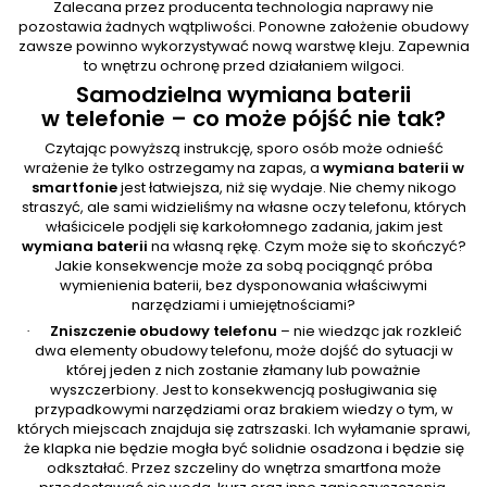
Zalecana przez producenta technologia naprawy nie
pozostawia żadnych wątpliwości. Ponowne założenie obudowy
zawsze powinno wykorzystywać nową warstwę kleju. Zapewnia
to wnętrzu ochronę przed działaniem wilgoci.
Samodzielna wymiana baterii
w telefonie – co może pójść nie tak?
Czytając powyższą instrukcję, sporo osób może odnieść
wrażenie że tylko ostrzegamy na zapas, a
wymiana baterii w
smartfonie
jest łatwiejsza, niż się wydaje. Nie chemy nikogo
straszyć, ale sami widzieliśmy na własne oczy telefonu, których
właśicicele podjęli się karkołomnego zadania, jakim jest
wymiana baterii
na własną rękę. Czym może się to skończyć?
Jakie konsekwencje może za sobą pociągnąć próba
wymienienia baterii, bez dysponowania właściwymi
narzędziami i umiejętnościami?
Zniszczenie obudowy telefonu
– nie wiedząc jak rozkleić
·
dwa elementy obudowy telefonu, może dojść do sytuacji w
której jeden z nich zostanie złamany lub poważnie
wyszczerbiony. Jest to konsekwencją posługiwania się
przypadkowymi narzędziami oraz brakiem wiedzy o tym, w
których miejscach znajduja się zatrszaski. Ich wyłamanie sprawi,
że klapka nie będzie mogła być solidnie osadzona i będzie się
odkształać. Przez szczeliny do wnętrza smartfona może