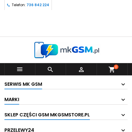
Telefon:
736 842 224
0



shopping_cart
SERWIS MK GSM
MARKI
SKLEP CZĘŚCI GSM MKGSMSTORE.PL
PRZELEWY24