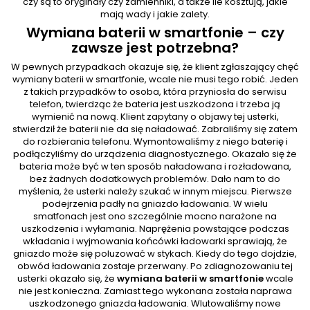
czy są to oryginały czy zamienniki, a także ile kosztują, jakie
mają wady i jakie zalety.
Wymiana baterii w smartfonie – czy
zawsze jest potrzebna?
W pewnych przypadkach okazuje się, że klient zgłaszający chęć
wymiany baterii w smartfonie, wcale nie musi tego robić. Jeden
z takich przypadków to osoba, która przyniosła do serwisu
telefon, twierdząc że bateria jest uszkodzona i trzeba ją
wymienić na nową. Klient zapytany o objawy tej usterki,
stwierdził że baterii nie da się naładować. Zabraliśmy się zatem
do rozbierania telefonu. Wymontowaliśmy z niego baterię i
podłączyliśmy do urządzenia diagnostycznego. Okazało się że
bateria może być w ten sposób naładowana i rozładowana,
bez żadnych dodatkowych problemów. Dało nam to do
myślenia, że usterki należy szukać w innym miejscu. Pierwsze
podejrzenia padły na gniazdo ładowania. W wielu
smatfonach jest ono szczególnie mocno narażone na
uszkodzenia i wyłamania. Naprężenia powstające podczas
wkładania i wyjmowania końcówki ładowarki sprawiają, że
gniazdo może się poluzować w stykach. Kiedy do tego dojdzie,
obwód ładowania zostaje przerwany. Po zdiagnozowaniu tej
usterki okazało się, że
wymiana baterii w smartfonie
wcale
nie jest konieczna. Zamiast tego wykonana została naprawa
uszkodzonego gniazda ładowania. Wlutowaliśmy nowe