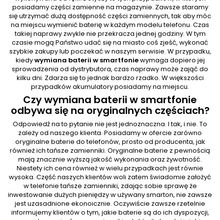
posiadamy części zamienne na magazynie. Zawsze staramy
się utrzymać dużą dostępność części zamiennych, tak aby móc
na miejscu wymienić baterię w każdym modelu telefonu. Czas
takiej naprawy zwykle nie przekracza jednej godziny. W tym
czasie mogą Państwo udać się na miasto coś zjeść, wykonać
szybkie zakupy lub poczekać w naszym serwisie. W przypadku,
kiedy
wymiana baterii w smartfonie
wymaga dopiero jej
sprowadzenia od dystrybutora, czas naprawy może zająć do
kilku dni. Zdarza się to jednak bardzo rzadko. W większości
przypadków akumulatory posiadamy na miejscu.
Czy wymiana baterii w smartfonie
odbywa się na oryginalnych częściach?
Odpowiedź na to pytanie nie jest jednoznaczna. I tak, i nie. To
zależy od naszego klienta. Posiadamy w ofercie zarówno
oryginalne baterie do telefonów, prosto od producenta, jak
również ich tańsze zamienniki. Oryginalne baterie z pewnością
mają znacznie wyższą jakość wykonania oraz żywotność.
Niestety ich cena również w wielu przypadkach jest równie
wysoka. Część naszych klientów woli zatem świadomie założyć
w telefonie tańsze zamienniki, zdając sobie sprawę że
inwestowanie dużych pieniędzy w używany smarton, nie zawsze
jest uzasadnione ekonoicznie. Oczywiście zawsze rzetelnie
informujemy klientów o tym, jakie baterie są do ich dyspozycji,