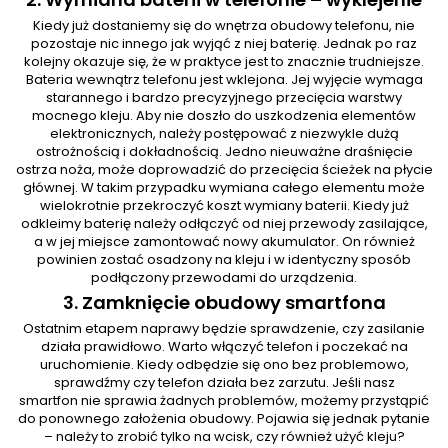
Kiedy już dostaniemy się do wnętrza obudowy telefonu, nie
pozostaje nic innego jak wyjąć z niej baterię. Jednak po raz
kolejny okazuje się, że w praktyce jest to znacznie trudniejsze.
Bateria wewnątrz telefonu jest wklejona. Jej wyjęcie wymaga
starannego i bardzo precyzyjnego przecięcia warstwy
mocnego kleju. Aby nie doszło do uszkodzenia elementów
elektronicznych, należy postępować z niezwykle dużą
ostrożnością i dokładnością. Jedno nieuważne draśnięcie
ostrza noża, może doprowadzić do przecięcia ścieżek na płycie
głównej. W takim przypadku wymiana całego elementu może
wielokrotnie przekroczyć koszt wymiany baterii. Kiedy już
odkleimy baterię należy odłączyć od niej przewody zasilające,
a w jej miejsce zamontować nowy akumulator. On również
powinien zostać osadzony na kleju i w identyczny sposób
podłączony przewodami do urządzenia.
3. Zamknięcie obudowy smartfona
Ostatnim etapem naprawy będzie sprawdzenie, czy zasilanie
działa prawidłowo. Warto włączyć telefon i poczekać na
uruchomienie. Kiedy odbędzie się ono bez problemowo,
sprawdźmy czy telefon działa bez zarzutu. Jeśli nasz
smartfon nie sprawia żadnych problemów, możemy przystąpić
do ponownego założenia obudowy. Pojawia się jednak pytanie
– należy to zrobić tylko na wcisk, czy również użyć kleju?