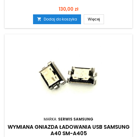
Cena
130,00 zł
Dodaj do koszyka
Więcej

MARKA:
SERWIS SAMSUNG
WYMIANA GNIAZDA ŁADOWANIA USB SAMSUNG
A40 SM-A405