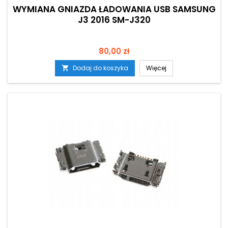
WYMIANA GNIAZDA ŁADOWANIA USB SAMSUNG
J3 2016 SM-J320
Cena
80,00 zł
Dodaj do koszyka
Więcej
