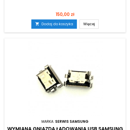
Cena
150,00 zł
Dodaj do koszyka
Więcej

MARKA:
SERWIS SAMSUNG
WYMIANA GNIAZDA ŁADOWANIA USB SAMSUNG