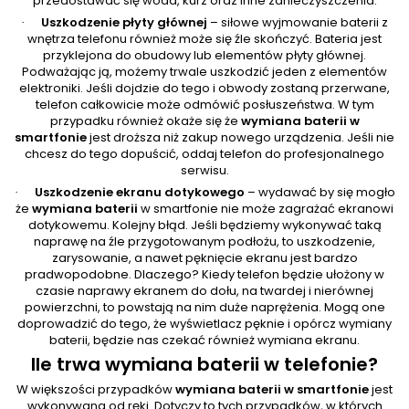
przedostawać się woda, kurz oraz inne zanieczyszczenia.
Uszkodzenie płyty głównej
– siłowe wyjmowanie baterii z
·
wnętrza telefonu również może się źle skończyć. Bateria jest
przyklejona do obudowy lub elementów płyty głównej.
Podważając ją, możemy trwale uszkodzić jeden z elementów
elektroniki. Jeśli dojdzie do tego i obwody zostaną przerwane,
telefon całkowicie może odmówić posłuszeństwa. W tym
przypadku również okaże się że
wymiana baterii w
smartfonie
jest droższa niż zakup nowego urządzenia. Jeśli nie
chcesz do tego dopuścić, oddaj telefon do profesjonalnego
serwisu.
Uszkodzenie ekranu dotykowego
– wydawać by się mogło
·
że
wymiana baterii
w smartfonie nie może zagrażać ekranowi
dotykowemu. Kolejny błąd. Jeśli będziemy wykonywać taką
naprawę na źle przygotowanym podłożu, to uszkodzenie,
zarysowanie, a nawet pęknięcie ekranu jest bardzo
pradwopodobne. Dlaczego? Kiedy telefon będzie ułożony w
czasie naprawy ekranem do dołu, na twardej i nierównej
powierzchni, to powstają na nim duże naprężenia. Mogą one
doprowadzić do tego, że wyświetlacz pęknie i opórcz wymiany
baterii, będzie nas czekać również wymiana ekranu.
Ile trwa wymiana baterii w telefonie?
W większości przypadków
wymiana baterii w smartfonie
jest
wykonywana od ręki. Dotyczy to tych przypadków, w których